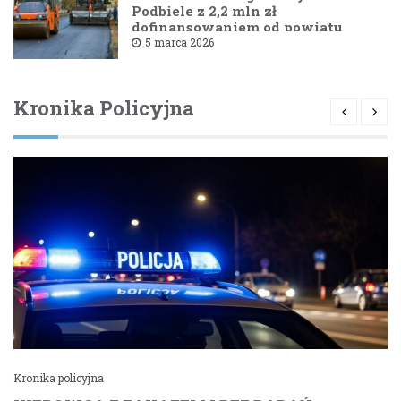
Podbiele z 2,2 mln zł
dofinansowaniem od powiatu
bielskiego
5 marca 2026
Kronika Policyjna
Kronika policyjna