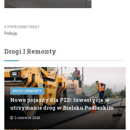
Nawigacja
Policja
wpisu
Drogi I Remonty
DROGI I REMONTY
Nowe pojazdy dla PZD: Inwestycja w
utrzymanie dróg w Bielsku Podlaskim
2 czerwca 2026