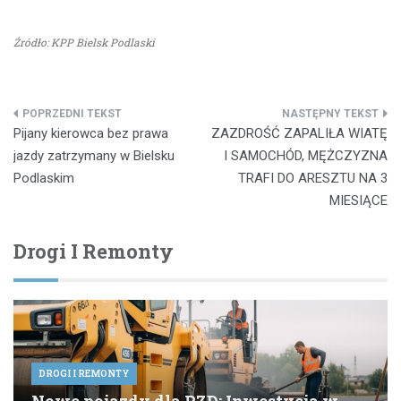
Źródło: KPP Bielsk Podlaski
Nawigacja
Pijany kierowca bez prawa
ZAZDROŚĆ ZAPALIŁA WIATĘ
wpisu
jazdy zatrzymany w Bielsku
I SAMOCHÓD, MĘŻCZYZNA
Podlaskim
TRAFI DO ARESZTU NA 3
MIESIĄCE
Drogi I Remonty
DROGI I REMONTY
Nowe pojazdy dla PZD: Inwestycja w