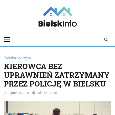
Skip
to
content
bielskinfo.pl
Najnowsze
Informacje z
Bielska
Podlaskiego i
okolic
Kronika policyjna
KIEROWCA BEZ
UPRAWNIEŃ ZATRZYMANY
PRZEZ POLICJĘ W BIELSKU
3 grudnia 2025
Łukasz Jarocki