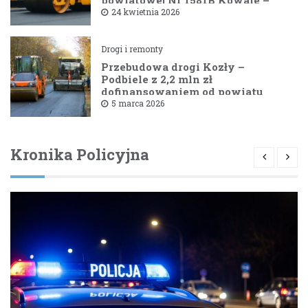
powiatowej Nr 1581B Kowale –
Filipy
24 kwietnia 2026
Drogi i remonty
Przebudowa drogi Kozły –
Podbiele z 2,2 mln zł
dofinansowaniem od powiatu
bielskiego
5 marca 2026
Kronika Policyjna