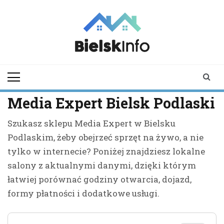
Skip
to
content
bielskinfo.pl
Najnowsze
Informacje z
Bielska
Podlaskiego i
Media Expert Bielsk Podlaski
okolic
Szukasz sklepu Media Expert w Bielsku
Podlaskim, żeby obejrzeć sprzęt na żywo, a nie
tylko w internecie? Poniżej znajdziesz lokalne
salony z aktualnymi danymi, dzięki którym
łatwiej porównać godziny otwarcia, dojazd,
formy płatności i dodatkowe usługi.