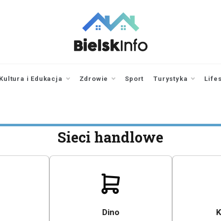
bielskinfo.pl
Najnowsze
Informacje z
Bielska
Kultura i Edukacja
Zdrowie
Sport
Turystyka
Life
Podlaskiego i
okolic
Sieci handlowe
Dino
K