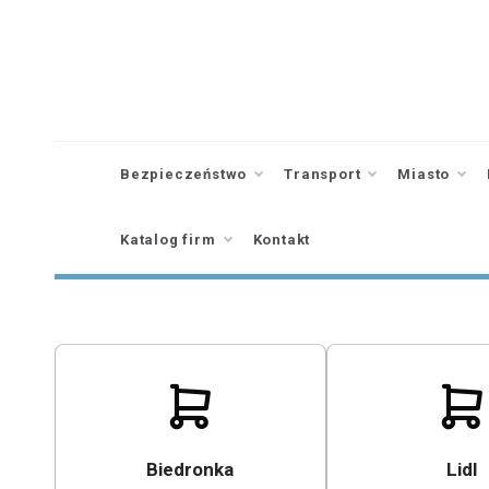
Skip
to
content
Bezpieczeństwo
Transport
Miasto
Katalog firm
Kontakt
Biedronka
Lidl