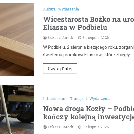
Kultura
Wydarzenia
Wicestarosta Bożko na uro
Eliasza w Podbielu
Łukasz Jarocki
3 sierpnia 2026
W Podbielu, 2 sierpnia bieżącego roku, zorg
świętemu prorokowi Eliaszowi, które zbiegły…
Czytaj Dalej
Infrastruktura
Transport
Wydarzenia
Nowa droga Kozły – Podbie
kończy kolejną inwestycj
Łukasz Jarocki
3 sierpnia 2026