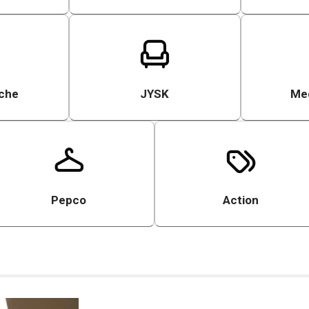
che
JYSK
Med
Pepco
Action