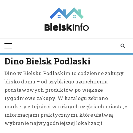
Skip
to
content
bielskinfo.pl
Najnowsze
Informacje z
Bielska
Podlaskiego i
Dino Bielsk Podlaski
okolic
Dino w Bielsku Podlaskim to codzienne zakupy
blisko domu – od szybkiego uzupełnienia
podstawowych produktów po większe
tygodniowe zakupy. W katalogu zebrano
markety z tej sieci w różnych częściach miasta, z
informacjami praktycznymi, które ułatwią
wybranie najwygodniejszej lokalizacji.