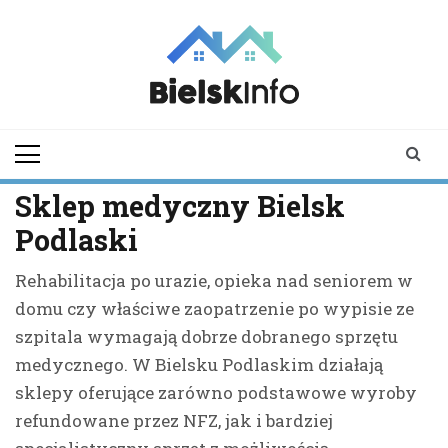
Skip
to
content
bielskinfo.pl
Najnowsze
Informacje z
Bielska
Podlaskiego i
Sklep medyczny Bielsk
okolic
Podlaski
Rehabilitacja po urazie, opieka nad seniorem w
domu czy właściwe zaopatrzenie po wypisie ze
szpitala wymagają dobrze dobranego sprzętu
medycznego. W Bielsku Podlaskim działają
sklepy oferujące zarówno podstawowe wyroby
refundowane przez NFZ, jak i bardziej