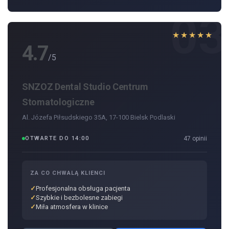
03
★★★★★
4.7
/5
SNZOZ Dental Studio Centrum
Stomatologiczne
Al. Józefa Piłsudskiego 35A, 17-100 Bielsk Podlaski
OTWARTE DO 14:00
47 opinii
ZA CO CHWALĄ KLIENCI
Profesjonalna obsługa pacjenta
Szybkie i bezbolesne zabiegi
Miła atmosfera w klinice