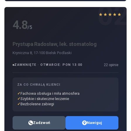
02
★★★★★
4.8
/5
Prystupa Radosław, lek. stomatolog
Kryniczna 8, 17-100 Bielsk Podlaski
ZAMKNIĘTE · OTWARCIE: PON 13:00
22 opinie
ZA CO CHWALĄ KLIENCI
Fachowa obsługa i miła atmosfera
Szybkie i skuteczne leczenie
Bezbolesne zabiegi
Zadzwoń
Nawiguj