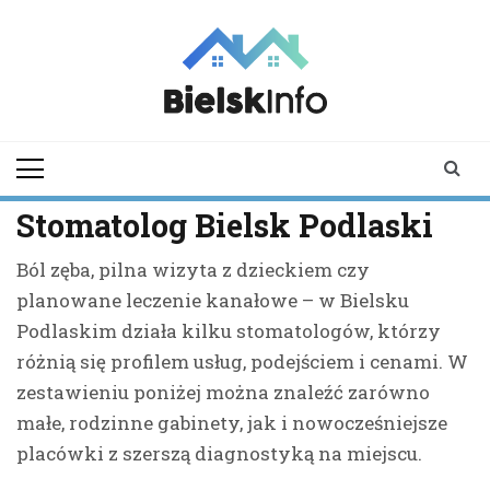
Skip
to
content
bielskinfo.pl
Najnowsze
Informacje z
Bielska
Podlaskiego i
Stomatolog Bielsk Podlaski
okolic
Ból zęba, pilna wizyta z dzieckiem czy
planowane leczenie kanałowe – w Bielsku
Podlaskim działa kilku stomatologów, którzy
różnią się profilem usług, podejściem i cenami. W
zestawieniu poniżej można znaleźć zarówno
małe, rodzinne gabinety, jak i nowocześniejsze
placówki z szerszą diagnostyką na miejscu.