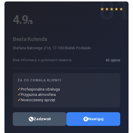
01
★★★★★
4.9
/5
Beata Kolenda
Stefana Batorego 21d, 17-100 Bielsk Podlaski
Brak informacji o godzinach otwarcia
43 opinie
ZA CO CHWALĄ KLIENCI
Profesjonalna obsługa
Przyjazna atmosfera
Nowoczesny sprzęt
Zadzwoń
Nawiguj