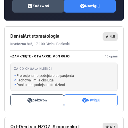
Zadzwoń
Nawiguj
DentalArt stomatologia
★ 4.8
Kryniczna 8/5, 17-100 Bielsk Podlaski
ZAMKNIĘTE · OTWARCIE: PON 08:00
16 opinii
ZA CO CHWALĄ KLIENCI
Profesjonalne podejście do pacjenta
Fachowa i miła obsługa
Doskonałe podejście do dzieci
Zadzwoń
Nawiguj
Ort-Dent s.c. NZOZ. Simonienko L.,
★ 4.7