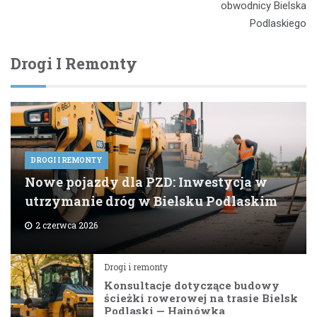
obwodnicy Bielska
Podlaskiego
Drogi I Remonty
DROGI I REMONTY
Nowe pojazdy dla PZD: Inwestycja w
utrzymanie dróg w Bielsku Podlaskim
2 czerwca 2026
Drogi i remonty
Konsultacje dotyczące budowy
ścieżki rowerowej na trasie Bielsk
Podlaski — Hajnówka