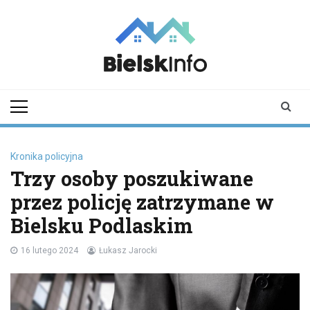
Skip
to
content
bielskinfo.pl
Najnowsze
Informacje z
Bielska
Podlaskiego i
okolic
Kronika policyjna
Trzy osoby poszukiwane
przez policję zatrzymane w
Bielsku Podlaskim
16 lutego 2024
Łukasz Jarocki