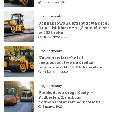
1 czerwca 2026
Drogi i remonty
Dofinansowana przebudowa drogi
Orla – Mikłasze za 1,2 mln zł rusza
w 2026 roku
30 kwietnia 2026
Drogi i remonty
Nowa nawierzchnia i
bezpieczeństwo na drodze
powiatowej Nr 1581B Kowale –
Filipy
24 kwietnia 2026
Drogi i remonty
Przebudowa drogi Kozły –
Podbiele z 2,2 mln zł
dofinansowaniem od powiatu
bielskiego
5 marca 2026