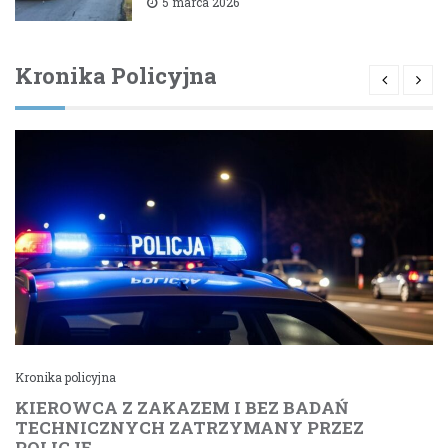
bielskiego
5 marca 2026
Kronika Policyjna
Kronika policyjna
KIEROWCA Z ZAKAZEM I BEZ BADAŃ
TECHNICZNYCH ZATRZYMANY PRZEZ
POLICJĘ