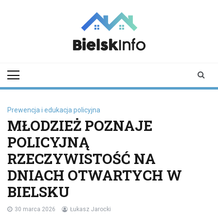
Skip
to
content
bielskinfo.pl
Najnowsze
Informacje z
Bielska
Podlaskiego i
okolic
Prewencja i edukacja policyjna
MŁODZIEŻ POZNAJE
POLICYJNĄ
RZECZYWISTOŚĆ NA
DNIACH OTWARTYCH W
BIELSKU
30 marca 2026
Łukasz Jarocki