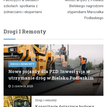
wpisu
szkołach: spotkania z
Bielskiego nagrodzeni
żołnierzami i ekspertami
stypendiami Marszałka
Podlaskiego
Drogi I Remonty
DROGI I REMONTY
Nowe pojazdy dla PZD: Inwestycja w
utrzymanie dróg w Bielsku Podlaskim
2 czerwca 2026
Drogi i remonty
Konsultacje dotyczące budowy