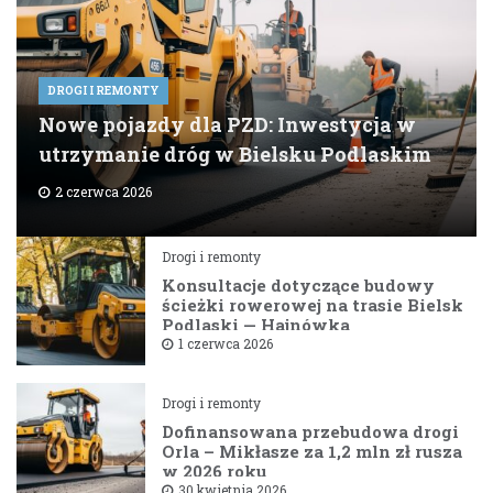
DROGI I REMONTY
Nowe pojazdy dla PZD: Inwestycja w
utrzymanie dróg w Bielsku Podlaskim
2 czerwca 2026
Drogi i remonty
Konsultacje dotyczące budowy
ścieżki rowerowej na trasie Bielsk
Podlaski — Hajnówka
1 czerwca 2026
Drogi i remonty
Dofinansowana przebudowa drogi
Orla – Mikłasze za 1,2 mln zł rusza
w 2026 roku
30 kwietnia 2026