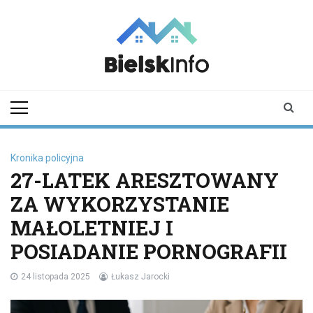
Skip
to
content
bielskinfo.pl
Najnowsze
Informacje z
Bielska
Podlaskiego i
okolic
Kronika policyjna
27-LATEK ARESZTOWANY
ZA WYKORZYSTANIE
MAŁOLETNIEJ I
POSIADANIE PORNOGRAFII
24 listopada 2025
Łukasz Jarocki