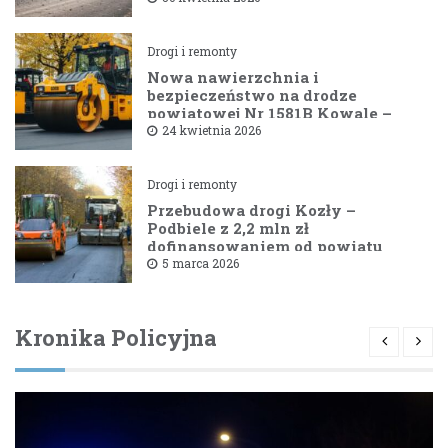
Drogi i remonty
Nowa nawierzchnia i
bezpieczeństwo na drodze
powiatowej Nr 1581B Kowale –
Filipy
24 kwietnia 2026
Drogi i remonty
Przebudowa drogi Kozły –
Podbiele z 2,2 mln zł
dofinansowaniem od powiatu
bielskiego
5 marca 2026
Kronika Policyjna