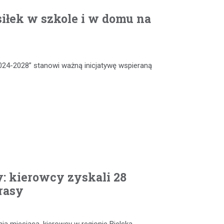
iłek w szkole i w domu na
024-2028” stanowi ważną inicjatywę wspieraną
: kierowcy zyskali 28
rasy