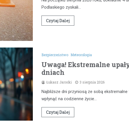
Na początku sierpnia 2026 roku, dokładnie 4 d
Podlaskiego zyskali…
Czytaj Dalej
Bezpieczeństwo
Meteorologia
Uwaga! Ekstremalne upał
dniach
Łukasz Jarocki
3 sierpnia 2026
Najbliższe dni przyniosą ze sobą ekstremaln
wpłynąć na codzienne życie…
Czytaj Dalej