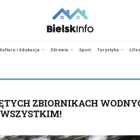
bielskinfo.pl
Najnowsze
Informacje z
Bielska
Kultura i Edukacja
Zdrowie
Sport
Turystyka
Life
Podlaskiego i
okolic
ĘTYCH ZBIORNIKACH WODNY
 WSZYSTKIM!