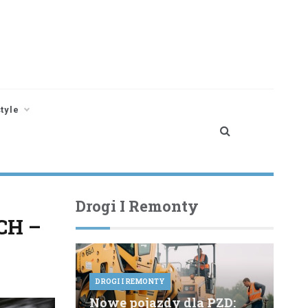
style
Drogi I Remonty
CH –
DROGI I REMONTY
Nowe pojazdy dla PZD: