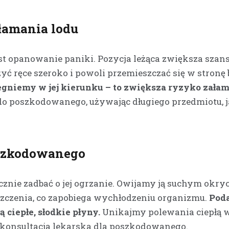
Kronika policyjna
łamania lodu
Kierowca z Kalnicy stra
prawo jazdy za nadmie
t opanowanie paniki. Pozycja leżąca zwiększa szan
prędkość w terenie
zabudowanym
yć ręce szeroko i powoli przemieszczać się w stronę 
1 kwietnia 2026
iegniemy w jej kierunku – to zwiększa ryzyko załam
Bezpieczeństwo na drogach wc
 do poszkodowanego, używając długiego przedmiotu, j
pozostaje palącym problemem,
nadmierna prędkość to jeden z
czynników ryzyka. W ostatnich 
oszkodowanego
znie zadbać o jej ogrzanie. Owijamy ją suchym okryc
szczenia, co zapobiega wychłodzeniu organizmu.
Pod
 ciepłe, słodkie płyny.
Unikajmy polewania ciepłą w
 konsultacja lekarska dla poszkodowanego.