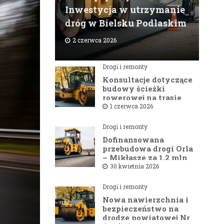
Inwestycja w utrzymanie
dróg w Bielsku Podlaskim
2 czerwca 2026
Drogi i remonty
Konsultacje dotyczące
budowy ścieżki
rowerowej na trasie
Bielsk Podlaski —
1 czerwca 2026
Hajnówka
Drogi i remonty
Dofinansowana
przebudowa drogi Orla
– Mikłasze za 1,2 mln
zł rusza w 2026 roku
30 kwietnia 2026
Drogi i remonty
Nowa nawierzchnia i
bezpieczeństwo na
drodze powiatowej Nr