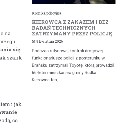
Kronika policyjna
Kr
cił
KIEROWCA Z ZAKAZEM I BEZ
6
rną
BADAŃ TECHNICZNYCH
4
se na
ZATRZYMANY PRZEZ POLICJĘ
d
brzegu.
9 kwietnia 2026
ania się
Podczas rutynowej kontroli drogowej,
W 
iąż
ak szalik
funkcjonariusze policji z posterunku w
fu
 a
Brańsku zatrzymali Toyotę, którą prowadził
od
 głównych
66-letni mieszkaniec gminy Rudka.
mi
dniach w…
Kierowca ten,…
wy
iem i jak
awanie
odą, co