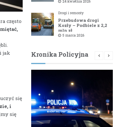
1581B Kowale – Filipy
24 kwietnia 2026
Drogi i remonty
Przebudowa drogi
ra często
Kozły – Podbiele z 2,2
miętać,
mln zł
dofinansowaniem od
5 marca 2026
powiatu bielskiego
bli.
i jak
Kronika Policyjna
uczyć się
ie, i
jmy się