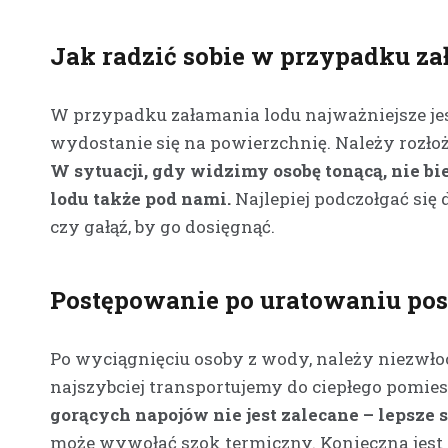
Jak radzić sobie w przypadku za
W przypadku załamania lodu najważniejsze jes
wydostanie się na powierzchnię. Należy rozłoż
W sytuacji, gdy widzimy osobę tonącą, nie b
lodu także pod nami.
Najlepiej podczołgać się
czy gałąź, by go dosięgnąć.
Postępowanie po uratowaniu p
Po wyciągnięciu osoby z wody, należy niezwłoc
najszybciej transportujemy do ciepłego pomie
gorących napojów nie jest zalecane – lepsze są
może wywołać szok termiczny. Konieczna jest