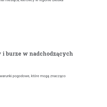
nia miesiąca, kierowcy w regionie Bielska
y i burze w nadchodzących
e warunki pogodowe, które mogą znacząco