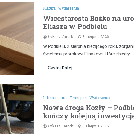
Kultura
Wydarzenia
Wicestarosta Bożko na uro
Eliasza w Podbielu
Łukasz Jarocki
3 sierpnia 2026
W Podbielu, 2 sierpnia bieżącego roku, zorg
świętemu prorokowi Eliaszowi, które zbiegły…
Czytaj Dalej
Infrastruktura
Transport
Wydarzenia
Nowa droga Kozły – Podbie
kończy kolejną inwestycj
Łukasz Jarocki
3 sierpnia 2026