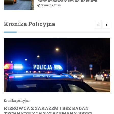
dofinansowaniem od powiatu
bielskiego
5 marca 2026
Kronika Policyjna
Kronika policyjna
KIEROWCA Z ZAKAZEM I BEZ BADAŃ
TECHNICZNYCH ZATRZYMANY PRZEZ