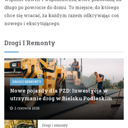
długo po powrocie do domu. To miejsce, do którego
chce się wracać, za każdym razem odkrywając coś
nowego i ekscytującego.
Drogi I Remonty
DROGI I REMONTY
Nowe pojazdy dla PZD: Inwestycja w
utrzymanie dróg w Bielsku Podlaskim
2 czerwca 2026
Drogi i remonty