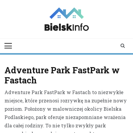
Skip
to
content
bielskinfo.pl
Najnowsze
Informacje z
Bielska
Podlaskiego i
okolic
Adventure Park FastPark w
Fastach
Adventure Park FastPark w Fastach to niezwykłe
miejsce, które przenosi rozrywkę na zupełnie nowy
poziom. Położony w malowniczej okolicy Bielska
Podlaskiego, park oferuje niezapomniane wrażenia
dla całej rodziny. To nie tylko zwykły park