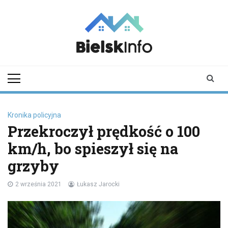
Skip
to
content
bielskinfo.pl
Najnowsze
Informacje z
Bielska
Podlaskiego i
okolic
Kronika policyjna
Przekroczył prędkość o 100
km/h, bo spieszył się na
grzyby
2 września 2021
Łukasz Jarocki