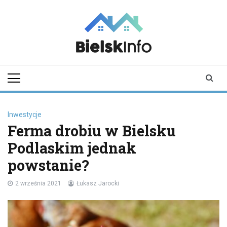
Skip
to
content
bielskinfo.pl
Najnowsze
Informacje z
Bielska
Podlaskiego i
okolic
Inwestycje
Ferma drobiu w Bielsku
Podlaskim jednak
powstanie?
2 września 2021
Łukasz Jarocki