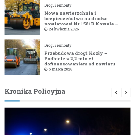
Drogi i remonty
Nowa nawierzchnia i
bezpieczeństwo na drodze
powiatowej Nr 1581B Kowale –
Filipy
24 kwietnia 2026
Drogi i remonty
Przebudowa drogi Kozły –
Podbiele z 2,2 mln zł
dofinansowaniem od powiatu
bielskiego
5 marca 2026
Kronika Policyjna