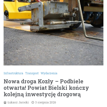
Infrastruktura
Transport
Wydarzenia
Nowa droga Kozły – Podbiele
otwarta! Powiat Bielski kończy
kolejną inwestycję drogową
Łukasz Jarocki
3 sierpnia 2026