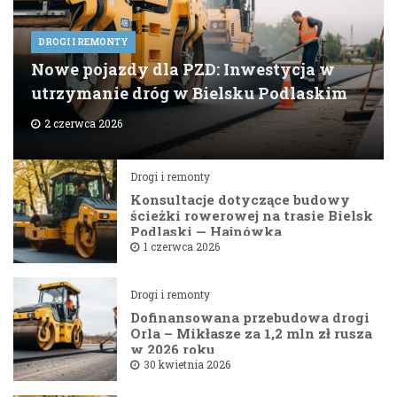
DROGI I REMONTY
Nowe pojazdy dla PZD: Inwestycja w
utrzymanie dróg w Bielsku Podlaskim
2 czerwca 2026
Drogi i remonty
Konsultacje dotyczące budowy
ścieżki rowerowej na trasie Bielsk
Podlaski — Hajnówka
1 czerwca 2026
Drogi i remonty
Dofinansowana przebudowa drogi
Orla – Mikłasze za 1,2 mln zł rusza
w 2026 roku
30 kwietnia 2026