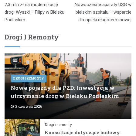
Nawigacja
2,3 mln zł na modernizację
Nowoczesne aparaty USG w
wpisu
drogi Wyszki – Filipy w Bielsku
bielskim szpitalu – wsparcie
Podlaskim
dla opieki długoterminowej
Drogi I Remonty
DROGI I REMONTY
Nowe pojazdy dla PZD: Inwestycja w
utrzymanie dróg w Bielsku Podlaskim
2 czerwca 2026
Drogi i remonty
Konsultacje dotyczące budowy