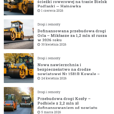
ścieżki rowerowej na trasie Bielsk
Podlaski — Hajnówka
1 czerwca 2026
Drogi i remonty
Dofinansowana przebudowa drogi
Orla – Mikłasze za 1,2 mln zł rusza
w 2026 roku
30 kwietnia 2026
Drogi i remonty
Nowa nawierzchnia i
bezpieczeństwo na drodze
powiatowej Nr 1581B Kowale –
Filipy
24 kwietnia 2026
Drogi i remonty
Przebudowa drogi Kozły –
Podbiele z 2,2 mln zł
dofinansowaniem od powiatu
bielskiego
5 marca 2026