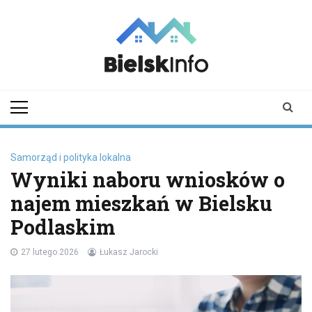
Skip
to
content
bielskinfo.pl
Najnowsze
Informacje z
Bielska
Podlaskiego i
okolic
Samorząd i polityka lokalna
Wyniki naboru wniosków o
najem mieszkań w Bielsku
Podlaskim
27 lutego 2026
Łukasz Jarocki