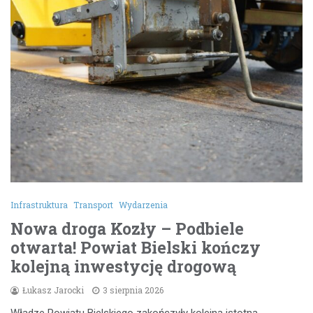
Infrastruktura
Transport
Wydarzenia
Nowa droga Kozły – Podbiele
otwarta! Powiat Bielski kończy
kolejną inwestycję drogową
Łukasz Jarocki
3 sierpnia 2026
Władze Powiatu Bielskiego zakończyły kolejną istotną