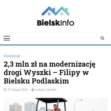
Skip
to
content
bielskinfo.pl
Najnowsze
Informacje z
Bielska
Podlaskiego i
okolic
Inwestycje
2,3 mln zł na modernizację
drogi Wyszki – Filipy w
Bielsku Podlaskim
27 lutego 2026
Łukasz Jarocki