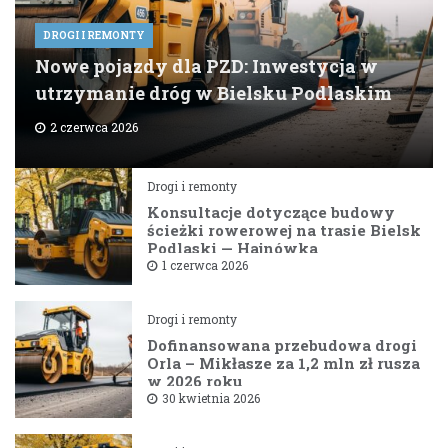
DROGI I REMONTY
Nowe pojazdy dla PZD: Inwestycja w
utrzymanie dróg w Bielsku Podlaskim
2 czerwca 2026
Drogi i remonty
Konsultacje dotyczące budowy
ścieżki rowerowej na trasie Bielsk
Podlaski — Hajnówka
1 czerwca 2026
Drogi i remonty
Dofinansowana przebudowa drogi
Orla – Mikłasze za 1,2 mln zł rusza
w 2026 roku
30 kwietnia 2026