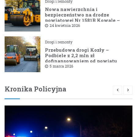
Drogi i remonty
Nowa nawierzchnia i
bezpieczeństwo na drodze
powiatowej Nr 1581B Kowale –
Filipy
24 kwietnia 2026
Drogi i remonty
Przebudowa drogi Kozły –
Podbiele z 2,2 mln zł
dofinansowaniem od powiatu
bielskiego
5 marca 2026
Kronika Policyjna