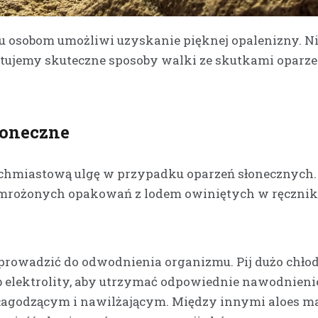
lu osobom umożliwi uzyskanie pięknej opalenizny. N
ntujemy skuteczne sposoby walki ze skutkami oparze
łoneczne
ychmiastową ulgę w przypadku oparzeń słonecznych
amrożonych opakowań z lodem owiniętych w ręcznik.
 prowadzić do odwodnienia organizmu. Pij dużo chł
b elektrolity, aby utrzymać odpowiednie nawodnieni
iu łagodzącym i nawilżającym. Między innymi aloes m