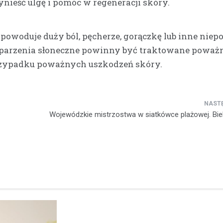
ynieść ulgę i pomóc w regeneracji skóry.
Kronika policyjna
 powoduje duży ból, pęcherze, gorączkę lub inne niep
Kierowca z Kalnicy stra
prawo jazdy za nadmie
Oparzenia słoneczne powinny być traktowane poważn
prędkość w terenie
rzypadku poważnych uszkodzeń skóry.
zabudowanym
1 kwietnia 2026
Bezpieczeństwo na drogach wc
pozostaje palącym problemem,
Wojewódzkie mistrzostwa w siatkówce plażowej. Bie
nadmierna prędkość to jeden z
czynników ryzyka. W ostatnich 