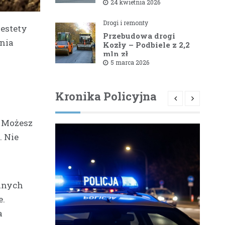
1581B Kowale – Filipy
24 kwietnia 2026
Drogi i remonty
iestety
Przebudowa drogi
nia
Kozły – Podbiele z 2,2
mln zł
dofinansowaniem od
5 marca 2026
powiatu bielskiego
Kronika Policyjna
. Możesz
 Nie
odnych
e.
a