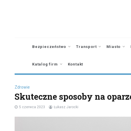
Skip
to
content
Bezpieczeństwo
Transport
Miasto
Katalog firm
Kontakt
Zdrowie
Skuteczne sposoby na oparz
5 czerwca 2023
Łukasz Jarocki