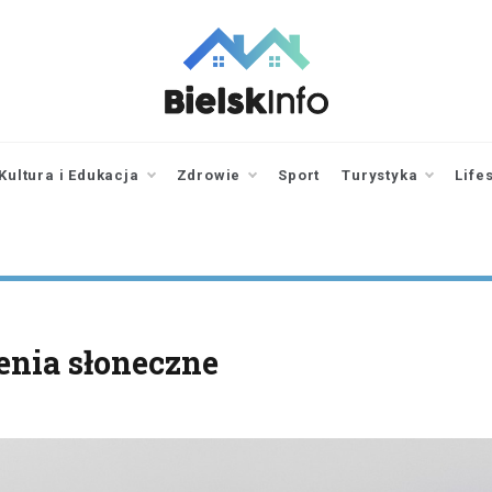
bielskinfo.pl
Najnowsze
Informacje z
Bielska
Kultura i Edukacja
Zdrowie
Sport
Turystyka
Life
Podlaskiego i
okolic
enia słoneczne