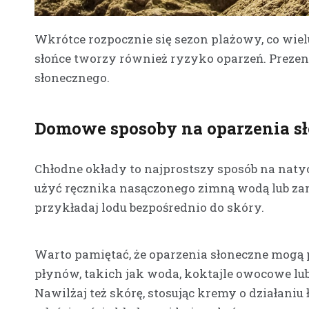
Wkrótce rozpocznie się sezon plażowy, co wie
słońce tworzy również ryzyko oparzeń. Preze
słonecznego.
Domowe sposoby na oparzenia s
Chłodne okłady to najprostszy sposób na nat
użyć ręcznika nasączonego zimną wodą lub z
przykładaj lodu bezpośrednio do skóry.
Warto pamiętać, że oparzenia słoneczne mogą
płynów, takich jak woda, koktajle owocowe lu
Nawilżaj też skórę, stosując kremy o działan