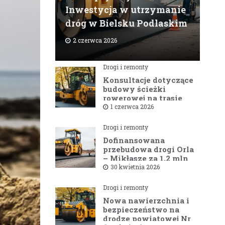
Inwestycja w utrzymanie
dróg w Bielsku Podlaskim
2 czerwca 2026
Drogi i remonty
Konsultacje dotyczące
budowy ścieżki
rowerowej na trasie
Bielsk Podlaski —
1 czerwca 2026
Hajnówka
Drogi i remonty
Dofinansowana
przebudowa drogi Orla
– Mikłasze za 1,2 mln
zł rusza w 2026 roku
30 kwietnia 2026
Drogi i remonty
Nowa nawierzchnia i
bezpieczeństwo na
drodze powiatowej Nr