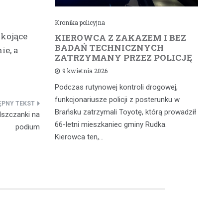
Kronika policyjna
Kr
okojące
cił
KIEROWCA Z ZAKAZEM I BEZ
6
rną
BADAŃ TECHNICZNYCH
4
ie, a
ZATRZYMANY PRZEZ POLICJĘ
d
9 kwietnia 2026
Podczas rutynowej kontroli drogowej,
W 
iąż
funkcjonariusze policji z posterunku w
fu
 a
Brańsku zatrzymali Toyotę, którą prowadził
od
lszczanki na
 głównych
66-letni mieszkaniec gminy Rudka.
mi
podium
dniach w…
Kierowca ten,…
wy