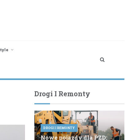
style
Drogi I Remonty
DROGI I REMONTY
Nowe pojazdy dla PZD: