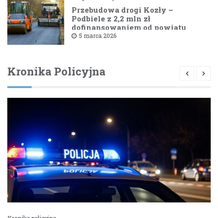
Przebudowa drogi Kozły –
Podbiele z 2,2 mln zł
dofinansowaniem od powiatu
bielskiego
5 marca 2026
Kronika Policyjna