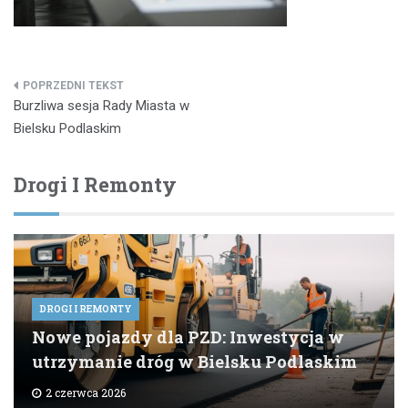
Nawigacja
Burzliwa sesja Rady Miasta w
wpisu
Bielsku Podlaskim
Drogi I Remonty
DROGI I REMONTY
Nowe pojazdy dla PZD: Inwestycja w
utrzymanie dróg w Bielsku Podlaskim
2 czerwca 2026