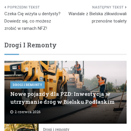
Nawigacja
Czeka Cię wizyta u dentysty?
Wandale z Bielska zlikwidowali
wpisu
Dowiedz się, co możesz
przenośne toalety
zrobić w ramach NFZ!
Drogi I Remonty
DROGI I REMONTY
Nowe pojazdy dla PZD: Inwestycja w
utrzymanie dróg w Bielsku Podlaskim
2 czerwca 2026
Drogi i remonty