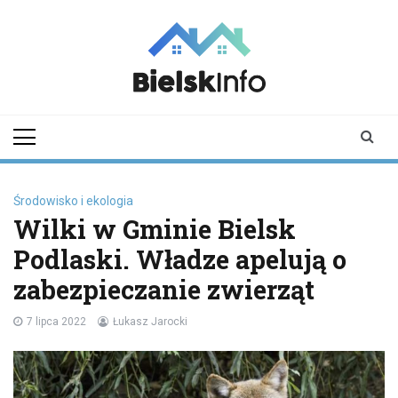
Skip
to
content
bielskinfo.pl
Najnowsze
Informacje z
Bielska
Podlaskiego i
okolic
Środowisko i ekologia
Wilki w Gminie Bielsk
Podlaski. Władze apelują o
zabezpieczanie zwierząt
7 lipca 2022
Łukasz Jarocki