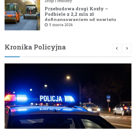
Drogi i remonty
Przebudowa drogi Kozły –
Podbiele z 2,2 mln zł
dofinansowaniem od powiatu
bielskiego
5 marca 2026
Kronika Policyjna