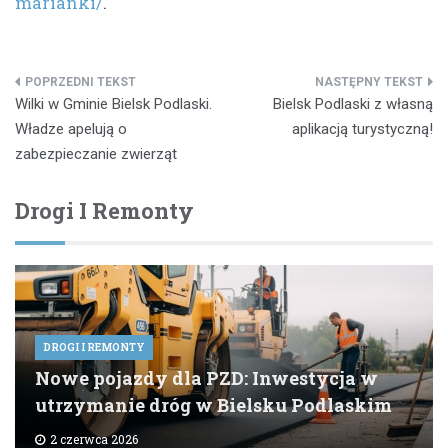
marianki/
.
Nawigacja
Wilki w Gminie Bielsk Podlaski.
Bielsk Podlaski z własną
wpisu
Władze apelują o
aplikacją turystyczną!
zabezpieczanie zwierząt
Drogi I Remonty
DROGI I REMONTY
Nowe pojazdy dla PZD: Inwestycja w
utrzymanie dróg w Bielsku Podlaskim
2 czerwca 2026