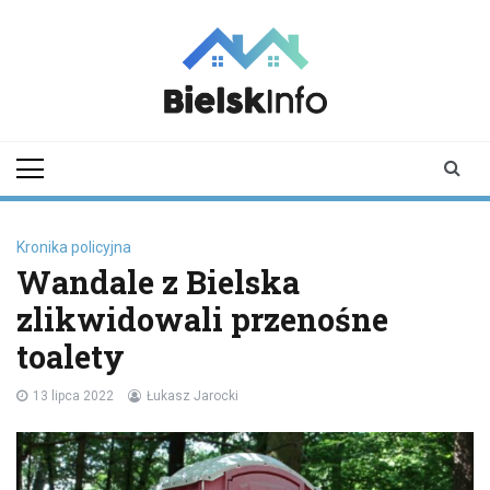
Skip
to
content
bielskinfo.pl
Najnowsze
Informacje z
Bielska
Podlaskiego i
okolic
Kronika policyjna
Wandale z Bielska
zlikwidowali przenośne
toalety
13 lipca 2022
Łukasz Jarocki