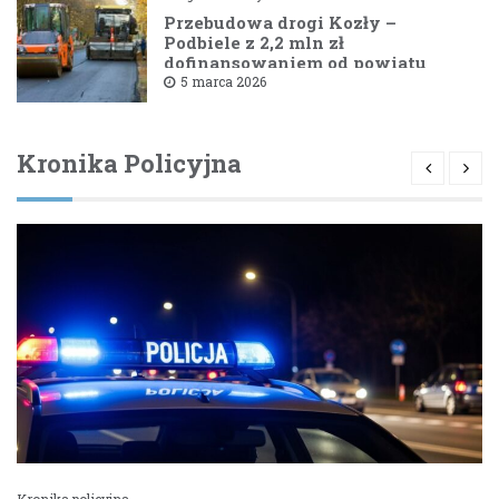
Przebudowa drogi Kozły –
Podbiele z 2,2 mln zł
dofinansowaniem od powiatu
bielskiego
5 marca 2026
Kronika Policyjna