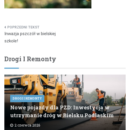
Nawigacja
Inwazja pszczół w bielskiej
wpisu
szkole!
Drogi I Remonty
DROGI I REMONTY
Nowe pojazdy dla PZD: Inwestycja w
utrzymanie dróg w Bielsku Podlaskim
2 czerwca 2026