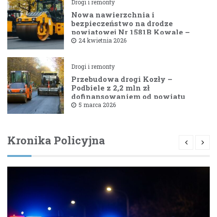
Drogi i remonty
Nowa nawierzchnia i
bezpieczeństwo na drodze
powiatowej Nr 1581B Kowale –
Filipy
24 kwietnia 2026
Drogi i remonty
Przebudowa drogi Kozły –
Podbiele z 2,2 mln zł
dofinansowaniem od powiatu
bielskiego
5 marca 2026
Kronika Policyjna