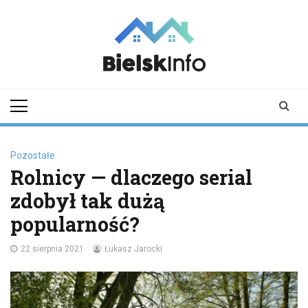
Skip
to
content
bielskinfo.pl
Najnowsze
Informacje z
Bielska
Podlaskiego i
okolic
Pozostałe
Rolnicy — dlaczego serial
zdobył tak dużą
popularność?
22 sierpnia 2021
Łukasz Jarocki