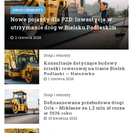
DROGI I REMONTY
Nowe pojazdy dla PZD: Inwestycja w
utrzymanie dróg w Bielsku Podlaskim
2 czerwca 2026
Drogi i remonty
Konsultacje dotyczące budowy
ścieżki rowerowej na trasie Bielsk
Podlaski — Hajnówka
1 czerwca 2026
Drogi i remonty
Dofinansowana przebudowa drogi
Orla – Mikłasze za 1,2 mln zł rusza
w 2026 roku
30 kwietnia 2026