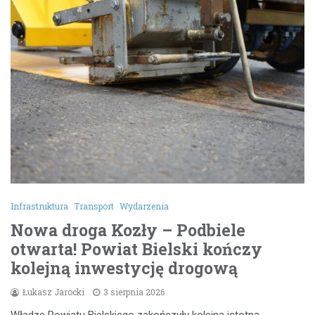
Infrastruktura
Transport
Wydarzenia
Nowa droga Kozły – Podbiele
otwarta! Powiat Bielski kończy
kolejną inwestycję drogową
Łukasz Jarocki
3 sierpnia 2026
Władze Powiatu Bielskiego zakończyły kolejną istotną