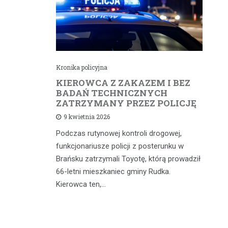
Kronika policyjna
Kr
cił
KIEROWCA Z ZAKAZEM I BEZ
6
rną
BADAŃ TECHNICZNYCH
4
ZATRZYMANY PRZEZ POLICJĘ
d
9 kwietnia 2026
Podczas rutynowej kontroli drogowej,
W 
iąż
funkcjonariusze policji z posterunku w
fu
 a
Brańsku zatrzymali Toyotę, którą prowadził
od
 głównych
66-letni mieszkaniec gminy Rudka.
mi
dniach w…
Kierowca ten,…
wy