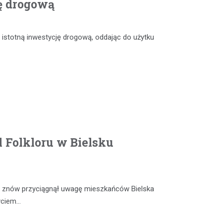
ę drogową
 istotną inwestycję drogową, oddając do użytku
 Folkloru w Bielsku
ia” znów przyciągnął uwagę mieszkańców Bielska
życiem…