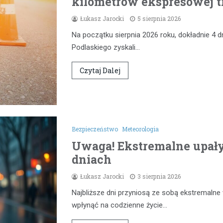
kilometrów ekspresowej t
Łukasz Jarocki
5 sierpnia 2026
Na początku sierpnia 2026 roku, dokładnie 4 d
Podlaskiego zyskali…
Czytaj Dalej
Bezpieczeństwo
Meteorologia
Uwaga! Ekstremalne upał
dniach
Łukasz Jarocki
3 sierpnia 2026
Najbliższe dni przyniosą ze sobą ekstremaln
wpłynąć na codzienne życie…