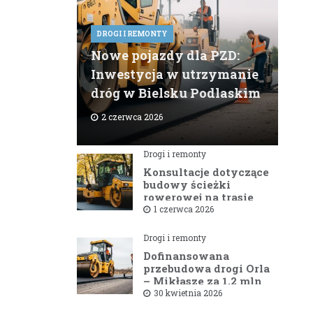
DROGI I REMONTY
Nowe pojazdy dla PZD:
Inwestycja w utrzymanie
dróg w Bielsku Podlaskim
2 czerwca 2026
Drogi i remonty
Konsultacje dotyczące
budowy ścieżki
rowerowej na trasie
Bielsk Podlaski —
1 czerwca 2026
Hajnówka
Drogi i remonty
Dofinansowana
przebudowa drogi Orla
– Mikłasze za 1,2 mln
zł rusza w 2026 roku
30 kwietnia 2026