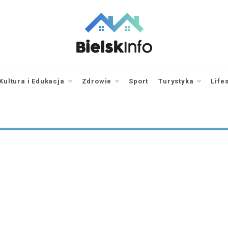
bielskinfo.pl
Najnowsze
Informacje z
Bielska
Kultura i Edukacja
Zdrowie
Sport
Turystyka
Life
Podlaskiego i
okolic