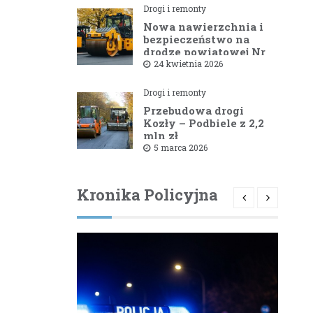
Drogi i remonty
Nowa nawierzchnia i
bezpieczeństwo na
drodze powiatowej Nr
1581B Kowale – Filipy
24 kwietnia 2026
Drogi i remonty
Przebudowa drogi
Kozły – Podbiele z 2,2
mln zł
dofinansowaniem od
5 marca 2026
powiatu bielskiego
Kronika Policyjna