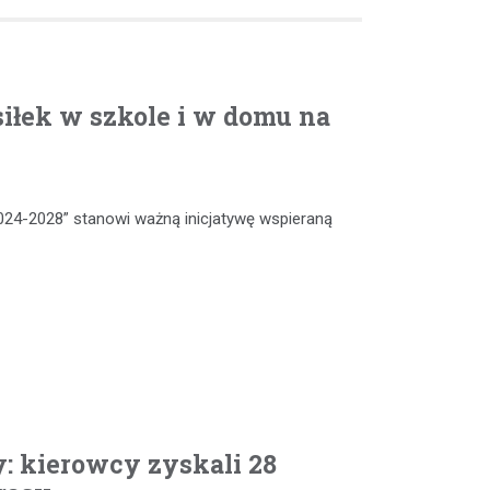
iłek w szkole i w domu na
024-2028” stanowi ważną inicjatywę wspieraną
: kierowcy zyskali 28