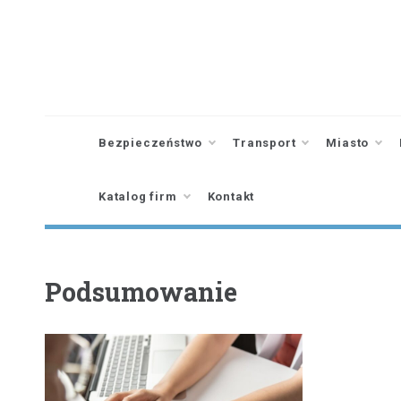
Skip
to
content
Bezpieczeństwo
Transport
Miasto
Katalog firm
Kontakt
Podsumowanie