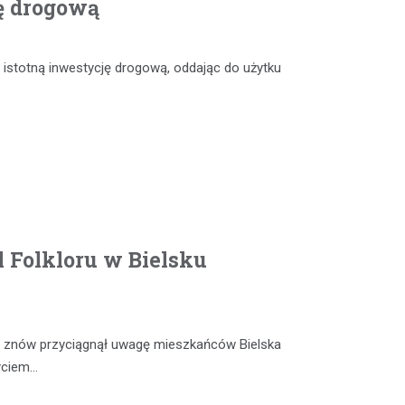
ę drogową
 istotną inwestycję drogową, oddając do użytku
 Folkloru w Bielsku
ia” znów przyciągnął uwagę mieszkańców Bielska
życiem…