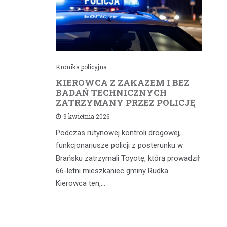
Kronika policyjna
Kr
cił
KIEROWCA Z ZAKAZEM I BEZ
6
rną
BADAŃ TECHNICZNYCH
4
ZATRZYMANY PRZEZ POLICJĘ
d
9 kwietnia 2026
Podczas rutynowej kontroli drogowej,
W 
iąż
funkcjonariusze policji z posterunku w
fu
 a
Brańsku zatrzymali Toyotę, którą prowadził
od
 głównych
66-letni mieszkaniec gminy Rudka.
mi
dniach w…
Kierowca ten,…
wy