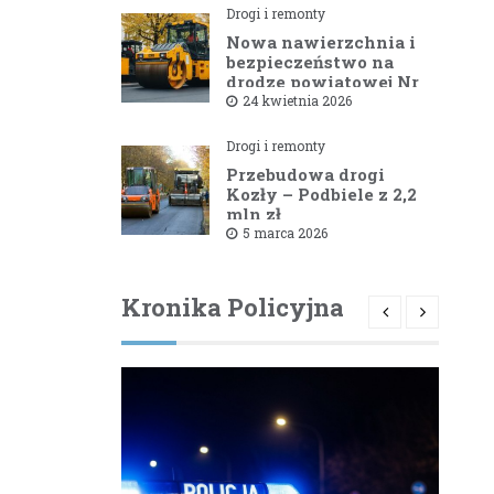
Drogi i remonty
Nowa nawierzchnia i
bezpieczeństwo na
drodze powiatowej Nr
1581B Kowale – Filipy
24 kwietnia 2026
Drogi i remonty
Przebudowa drogi
Kozły – Podbiele z 2,2
mln zł
dofinansowaniem od
5 marca 2026
powiatu bielskiego
Kronika Policyjna