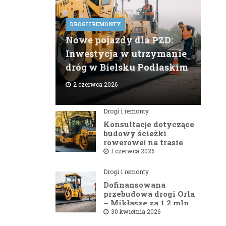
DROGI I REMONTY
Nowe pojazdy dla PZD:
Inwestycja w utrzymanie
dróg w Bielsku Podlaskim
2 czerwca 2026
Drogi i remonty
Konsultacje dotyczące
budowy ścieżki
rowerowej na trasie
Bielsk Podlaski —
1 czerwca 2026
Hajnówka
Drogi i remonty
Dofinansowana
przebudowa drogi Orla
– Mikłasze za 1,2 mln
zł rusza w 2026 roku
30 kwietnia 2026