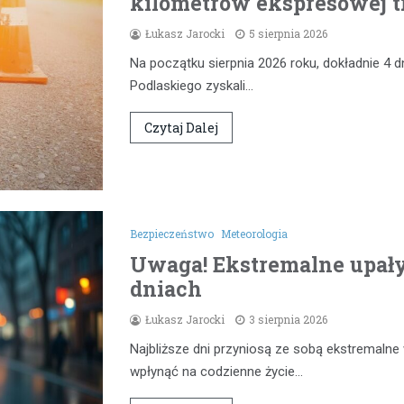
kilometrów ekspresowej t
Łukasz Jarocki
5 sierpnia 2026
Na początku sierpnia 2026 roku, dokładnie 4 d
Podlaskiego zyskali…
Czytaj Dalej
Bezpieczeństwo
Meteorologia
Uwaga! Ekstremalne upał
dniach
Łukasz Jarocki
3 sierpnia 2026
Najbliższe dni przyniosą ze sobą ekstremaln
wpłynąć na codzienne życie…