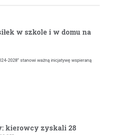
iłek w szkole i w domu na
024-2028” stanowi ważną inicjatywę wspieraną
: kierowcy zyskali 28