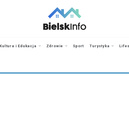
bielskinfo.pl
Najnowsze
Informacje z
Bielska
Kultura i Edukacja
Zdrowie
Sport
Turystyka
Life
Podlaskiego i
okolic