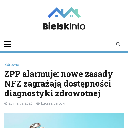
Skip
to
content
bielskinfo.pl
Najnowsze
Informacje z
Bielska
Podlaskiego i
okolic
Zdrowie
ZPP alarmuje: nowe zasady
NFZ zagrażają dostępności
diagnostyki zdrowotnej
25 marca 2026
Łukasz Jarocki