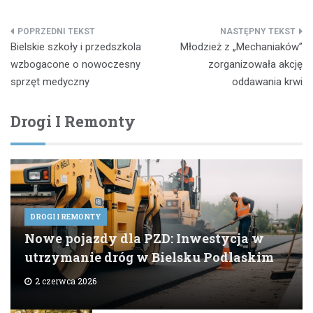
Nawigacja
Bielskie szkoły i przedszkola
Młodzież z „Mechaniaków”
wpisu
wzbogacone o nowoczesny
zorganizowała akcję
sprzęt medyczny
oddawania krwi
Drogi I Remonty
DROGI I REMONTY
Nowe pojazdy dla PZD: Inwestycja w
utrzymanie dróg w Bielsku Podlaskim
2 czerwca 2026