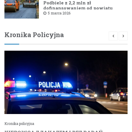
Podbiele z 2,2 mln zł
dofinansowaniem od powiatu
bielskiego
5 marca 2026
Kronika Policyjna
Kronika policyjna