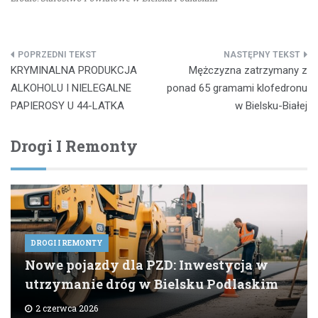
Nawigacja
KRYMINALNA PRODUKCJA
Mężczyzna zatrzymany z
wpisu
ALKOHOLU I NIELEGALNE
ponad 65 gramami klofedronu
PAPIEROSY U 44-LATKA
w Bielsku-Białej
Drogi I Remonty
DROGI I REMONTY
Nowe pojazdy dla PZD: Inwestycja w
utrzymanie dróg w Bielsku Podlaskim
2 czerwca 2026