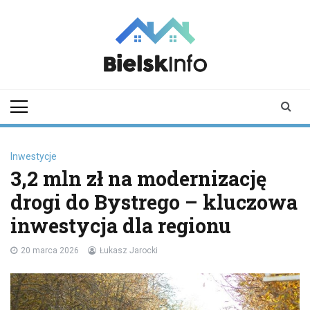
Skip
to
content
bielskinfo.pl
Najnowsze
Informacje z
Bielska
Podlaskiego i
okolic
Inwestycje
3,2 mln zł na modernizację
drogi do Bystrego – kluczowa
inwestycja dla regionu
20 marca 2026
Łukasz Jarocki