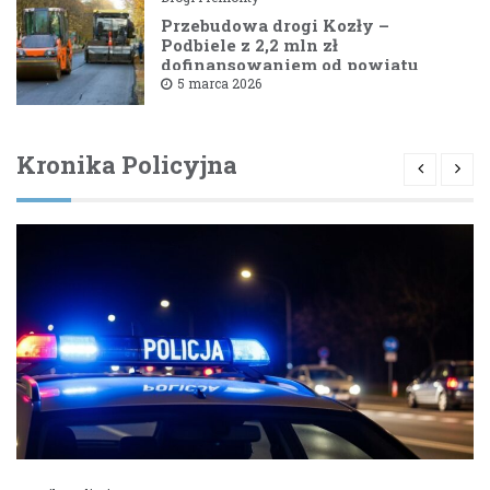
Przebudowa drogi Kozły –
Podbiele z 2,2 mln zł
dofinansowaniem od powiatu
bielskiego
5 marca 2026
Kronika Policyjna