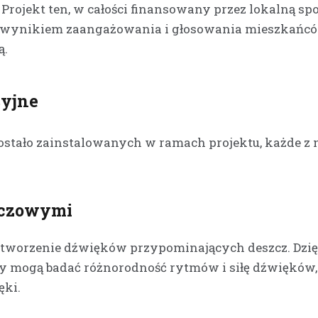
Projekt ten, w całości finansowany przez lokalną spo
jest wynikiem zaangażowania i głosowania mieszkańcó
Kronika policyjna
ą.
Kierowca z Kalnicy stra
prawo jazdy za nadmie
prędkość w terenie
zabudowanym
cyjne
1 kwietnia 2026
Bezpieczeństwo na drogach wc
stało zainstalowanych w ramach projektu, każde z 
pozostaje palącym problemem,
nadmierna prędkość to jeden z
czynników ryzyka. W ostatnich 
zczowymi
 tworzenie dźwięków przypominających deszcz. Dzię
y mogą badać różnorodność rytmów i siłę dźwięków,
ęki.