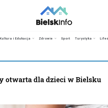
bielskinfo.pl
Najnowsze
Informacje z
Bielska
Kultura i Edukacja
Zdrowie
Sport
Turystyka
Life
Podlaskiego i
okolic
otwarta dla dzieci w Bielsku