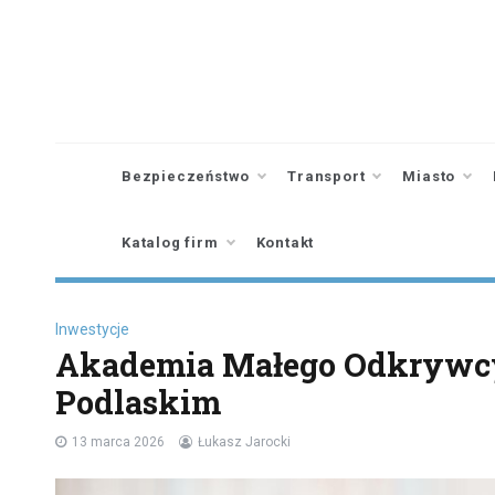
Skip
to
content
Bezpieczeństwo
Transport
Miasto
Katalog firm
Kontakt
Inwestycje
Akademia Małego Odkrywcy 
Podlaskim
13 marca 2026
Łukasz Jarocki