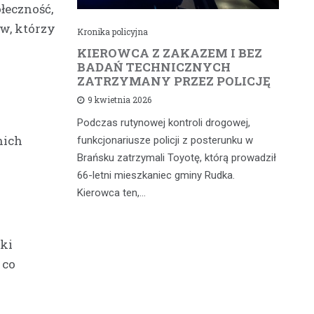
łeczność,
w, którzy
Kronika policyjna
Kr
cił
KIEROWCA Z ZAKAZEM I BEZ
6
rną
BADAŃ TECHNICZNYCH
4
ZATRZYMANY PRZEZ POLICJĘ
d
9 kwietnia 2026
Podczas rutynowej kontroli drogowej,
W 
iąż
nich
funkcjonariusze policji z posterunku w
fu
 a
Brańsku zatrzymali Toyotę, którą prowadził
od
 głównych
66-letni mieszkaniec gminy Rudka.
mi
dniach w…
Kierowca ten,…
wy
ki
 co