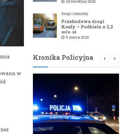
1581B Kowale – Filipy
24 kwietnia 2026
Drogi i remonty
Przebudowa drogi
Kozły – Podbiele z 2,2
mln zł
dofinansowaniem od
5 marca 2026
powiatu bielskiego
emia
Kronika Policyjna
uowana w
ród
rzez