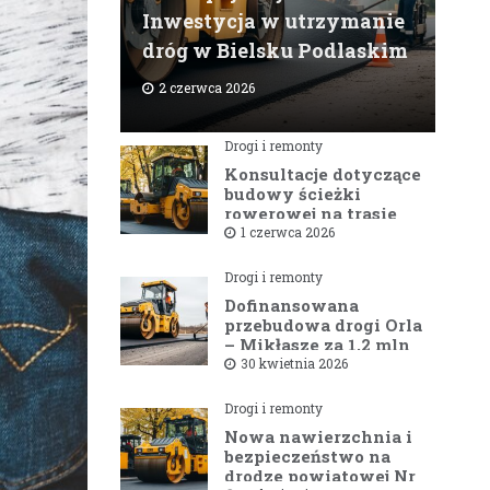
Inwestycja w utrzymanie
dróg w Bielsku Podlaskim
2 czerwca 2026
Drogi i remonty
Konsultacje dotyczące
budowy ścieżki
rowerowej na trasie
Bielsk Podlaski —
1 czerwca 2026
Hajnówka
Drogi i remonty
Dofinansowana
przebudowa drogi Orla
– Mikłasze za 1,2 mln
zł rusza w 2026 roku
30 kwietnia 2026
Drogi i remonty
Nowa nawierzchnia i
bezpieczeństwo na
drodze powiatowej Nr