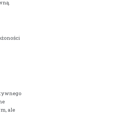
wną.
ożoności
ktywnego
ne
m, ale