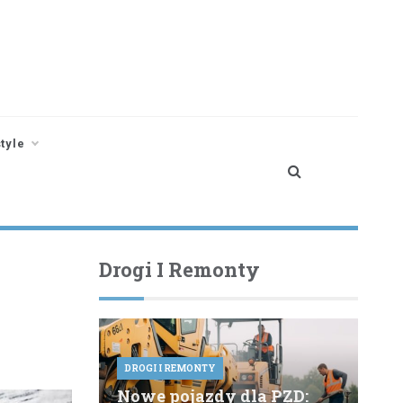
style
Drogi I Remonty
DROGI I REMONTY
Nowe pojazdy dla PZD: