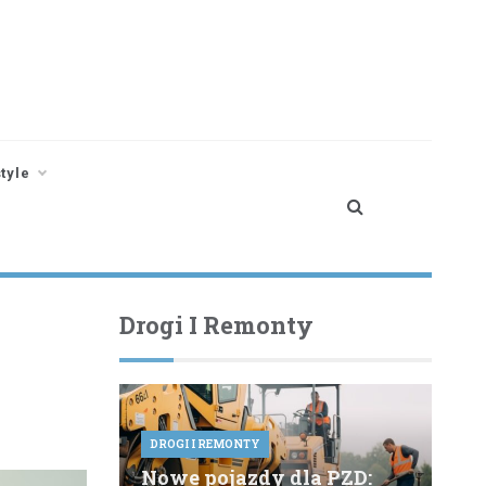
style
Drogi I Remonty
DROGI I REMONTY
Nowe pojazdy dla PZD: