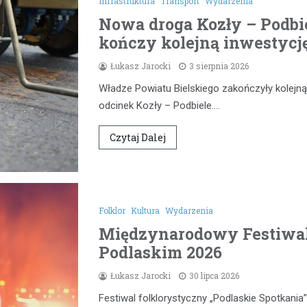
Infrastruktura
Transport
Wydarzenia
Nowa droga Kozły – Podbie
kończy kolejną inwestycj
Łukasz Jarocki
3 sierpnia 2026
Władze Powiatu Bielskiego zakończyły kolejną
odcinek Kozły – Podbiele.…
Czytaj Dalej
Folklor
Kultura
Wydarzenia
Międzynarodowy Festiwal
Podlaskim 2026
Łukasz Jarocki
30 lipca 2026
Festiwal folklorystyczny „Podlaskie Spotkan