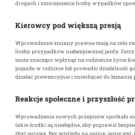
drogach i zmniejszenie liczby wypadków sp
Kierowcy pod większą presją
Wprowadzone zmiany prawne mają na celu zw
liczby przypadków niebezpiecznej jazdy. Zatrz
może znacząco wpłynąć na codzienne życie ki
pojazdu w rodzinie lub prowadzi działalność g
działać prewencyjnie i zniechęcać do łamania 
Reakcje społeczne i przyszłość p
Wprowadzenie nowych przepisów spotkało się 
takie środki są niezbędne, aby poprawić bezpi
zbyt surowe. Bez względu na opinie, jasne jes