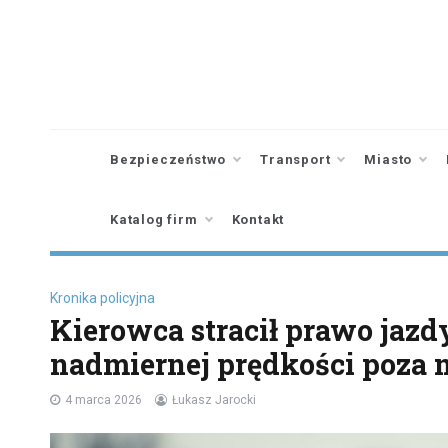
Skip
to
content
Bezpieczeństwo
Transport
Miasto
Katalog firm
Kontakt
Kronika policyjna
Kierowca stracił prawo jazd
nadmiernej prędkości poza 
4 marca 2026
Łukasz Jarocki