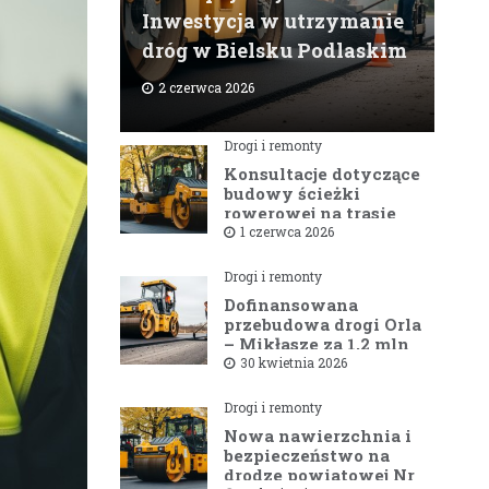
Inwestycja w utrzymanie
dróg w Bielsku Podlaskim
2 czerwca 2026
Drogi i remonty
Konsultacje dotyczące
budowy ścieżki
rowerowej na trasie
Bielsk Podlaski —
1 czerwca 2026
Hajnówka
Drogi i remonty
Dofinansowana
przebudowa drogi Orla
– Mikłasze za 1,2 mln
zł rusza w 2026 roku
30 kwietnia 2026
Drogi i remonty
Nowa nawierzchnia i
bezpieczeństwo na
drodze powiatowej Nr