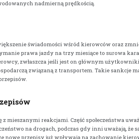
owodowanych nadmierną prędkością.
Kronika policyjna
Kierowca z Kalnicy stra
prawo jazdy za nadmie
prędkość w terenie
zabudowanym
iększenie świadomości wśród kierowców oraz zmnie
1 kwietnia 2026
ymanie prawa jazdy na trzy miesiące to surowa kara
Bezpieczeństwo na drogach wc
erowcy, zwłaszcza jeśli jest on głównym użytkowni
pozostaje palącym problemem,
ospodarczą związaną z transportem. Takie sankcje m
nadmierna prędkość to jeden z
przepisów.
czynników ryzyka. W ostatnich 
rzepisów
z mieszanymi reakcjami. Część społeczeństwa uważ
eczeństwo na drogach, podczas gdy inni uważają, że s
t, że nowe przepisy już wpływają na zachowanie kier