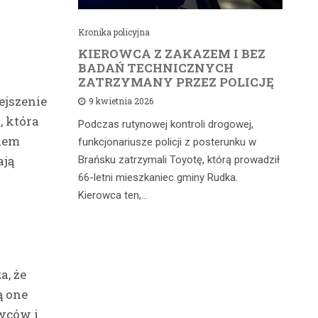
Kronika policyjna
Kr
cił
KIEROWCA Z ZAKAZEM I BEZ
6
rną
BADAŃ TECHNICZNYCH
4
ZATRZYMANY PRZEZ POLICJĘ
d
jszenie
9 kwietnia 2026
, która
Podczas rutynowej kontroli drogowej,
W 
iąż
kiem
funkcjonariusze policji z posterunku w
fu
 a
ają
Brańsku zatrzymali Toyotę, którą prowadził
od
 głównych
66-letni mieszkaniec gminy Rudka.
mi
dniach w…
Kierowca ten,…
wy
a, że
ą one
owców i