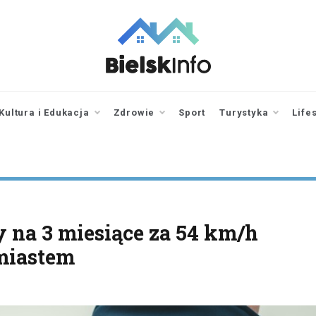
bielskinfo.pl
Najnowsze
Informacje z
Bielska
Kultura i Edukacja
Zdrowie
Sport
Turystyka
Life
Podlaskiego i
okolic
y na 3 miesiące za 54 km/h
miastem