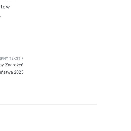
któw
.
apy Zagrożeń
eństwa 2025