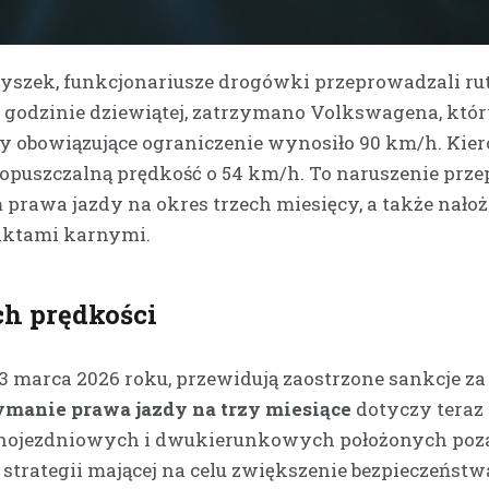
Wyszek, funkcjonariusze drogówki przeprowadzali r
po godzinie dziewiątej, zatrzymano Volkswagena, któ
dy obowiązujące ograniczenie wynosiło 90 km/h. Kie
dopuszczalną prędkość o 54 km/h. To naruszenie prz
awa jazdy na okres trzech miesięcy, a także nało
nktami karnymi.
h prędkości
3 marca 2026 roku, przewidują zaostrzone sankcje za
manie prawa jazdy na trzy miesiące
dotyczy teraz 
dnojezdniowych i dwukierunkowych położonych poz
 strategii mającej na celu zwiększenie bezpieczeństw