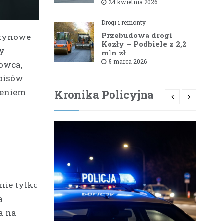
1581B Kowale – Filipy
24 kwietnia 2026
Drogi i remonty
Przebudowa drogi
utynowe
Kozły – Podbiele z 2,2
ry
mln zł
dofinansowaniem od
5 marca 2026
rowca,
powiatu bielskiego
episów
żeniem
Kronika Policyjna
nie tylko
a
a na