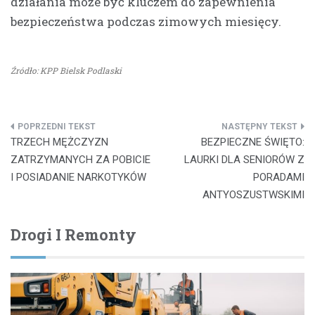
działania może być kluczem do zapewnienia
bezpieczeństwa podczas zimowych miesięcy.
Źródło: KPP Bielsk Podlaski
Nawigacja
TRZECH MĘŻCZYZN
BEZPIECZNE ŚWIĘTO:
wpisu
ZATRZYMANYCH ZA POBICIE
LAURKI DLA SENIORÓW Z
I POSIADANIE NARKOTYKÓW
PORADAMI
ANTYOSZUSTWSKIMI
Drogi I Remonty