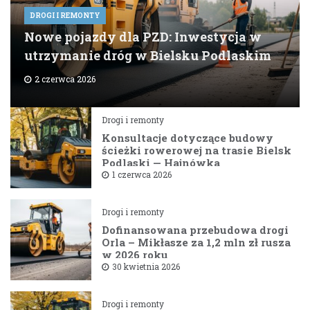
DROGI I REMONTY
Nowe pojazdy dla PZD: Inwestycja w
utrzymanie dróg w Bielsku Podlaskim
2 czerwca 2026
Drogi i remonty
Konsultacje dotyczące budowy
ścieżki rowerowej na trasie Bielsk
Podlaski — Hajnówka
1 czerwca 2026
Drogi i remonty
Dofinansowana przebudowa drogi
Orla – Mikłasze za 1,2 mln zł rusza
w 2026 roku
30 kwietnia 2026
Drogi i remonty