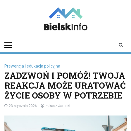
Skip
to
content
bielskinfo.pl
Najnowsze
Informacje z
Bielska
Podlaskiego i
okolic
Prewencja i edukacja policyjna
ZADZWOŃ I POMÓŻ! TWOJA
REAKCJA MOŻE URATOWAĆ
ŻYCIE OSOBY W POTRZEBIE
23 stycznia 2026
Łukasz Jarocki