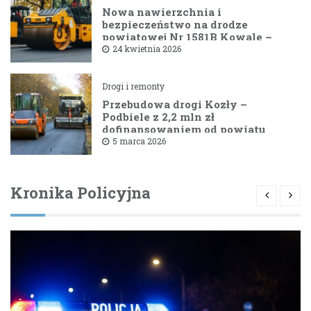
Nowa nawierzchnia i
bezpieczeństwo na drodze
powiatowej Nr 1581B Kowale –
Filipy
24 kwietnia 2026
Drogi i remonty
Przebudowa drogi Kozły –
Podbiele z 2,2 mln zł
dofinansowaniem od powiatu
bielskiego
5 marca 2026
Kronika Policyjna