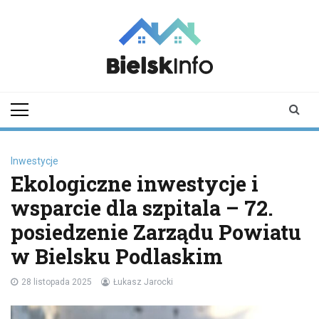
Skip
to
content
bielskinfo.pl
Najnowsze
Informacje z
Bielska
Podlaskiego i
okolic
Inwestycje
Ekologiczne inwestycje i
wsparcie dla szpitala – 72.
posiedzenie Zarządu Powiatu
w Bielsku Podlaskim
28 listopada 2025
Łukasz Jarocki