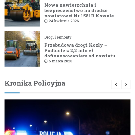
Nowa nawierzchnia i
bezpieczeństwo na drodze
powiatowej Nr 1581B Kowale –
Filipy
24 kwietnia 2026
Drogi i remonty
Przebudowa drogi Kozły –
Podbiele z 2,2 mln zł
dofinansowaniem od powiatu
bielskiego
5 marca 2026
Kronika Policyjna