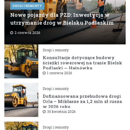
DROGI I REMONTY
Nowe pojazdy dla PZD: Inwestycja w
utrzymanie dróg w Bielsku Podlaskim
2 czerwca 2026
Drogi i remonty
Konsultacje dotyczące budowy
ścieżki rowerowej na trasie Bielsk
Podlaski — Hajnówka
1 czerwca 2026
Drogi i remonty
Dofinansowana przebudowa drogi
Orla – Mikłasze za 1,2 mln zł rusza
w 2026 roku
30 kwietnia 2026
Drogi i remonty