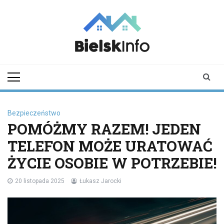
Skip
to
content
bielskinfo.pl
Najnowsze
Informacje z
Bielska
Podlaskiego i
okolic
Bezpieczeństwo
POMÓŻMY RAZEM! JEDEN
TELEFON MOŻE URATOWAĆ
ŻYCIE OSOBIE W POTRZEBIE!
20 listopada 2025
Łukasz Jarocki