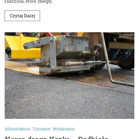
Eliaszowi, które zbiegły…
Czytaj Dalej
Infrastruktura
Transport
Wydarzenia