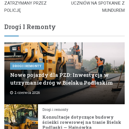
ZATRZYMANY PRZEZ
UCZNIÓW NA SPOTKANIE Z
POLICJĘ
MUNDUREM
Drogi I Remonty
DROGI I REMONTY
Nowe pojazdy dla PZD: Inwestycja w
utrzymanie dróg w Bielsku Podlaskim
2 czerwca 2026
Drogi i remonty
Konsultacje dotyczące budowy
ścieżki rowerowej na trasie Bielsk
Podlaski — Hajnówka