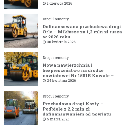
1 czerwca 2026
Drogi i remonty
Dofinansowana przebudowa drogi
Orla – Mikłasze za 1,2 mln zł rusza
w 2026 roku
30 kwietnia 2026
Drogi i remonty
Nowa nawierzchnia i
bezpieczeństwo na drodze
powiatowej Nr 1581B Kowale –
Filipy
24 kwietnia 2026
Drogi i remonty
Przebudowa drogi Kozły –
Podbiele z 2,2 mln zł
dofinansowaniem od powiatu
bielskiego
5 marca 2026