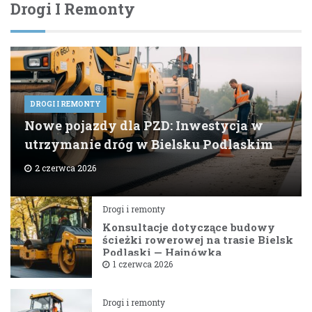
Drogi I Remonty
DROGI I REMONTY
Nowe pojazdy dla PZD: Inwestycja w
utrzymanie dróg w Bielsku Podlaskim
2 czerwca 2026
Drogi i remonty
Konsultacje dotyczące budowy
ścieżki rowerowej na trasie Bielsk
Podlaski — Hajnówka
1 czerwca 2026
Drogi i remonty