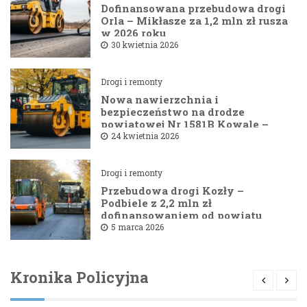
Dofinansowana przebudowa drogi
Orla – Mikłasze za 1,2 mln zł rusza
w 2026 roku
30 kwietnia 2026
Drogi i remonty
Nowa nawierzchnia i
bezpieczeństwo na drodze
powiatowej Nr 1581B Kowale –
Filipy
24 kwietnia 2026
Drogi i remonty
Przebudowa drogi Kozły –
Podbiele z 2,2 mln zł
dofinansowaniem od powiatu
bielskiego
5 marca 2026
Kronika Policyjna