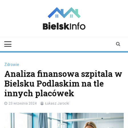
Skip
to
content
bielskinfo.pl
Najnowsze
Informacje z
Bielska
Podlaskiego i
okolic
Zdrowie
Analiza finansowa szpitala w
Bielsku Podlaskim na tle
innych placówek
23 września 2024
Łukasz Jarocki