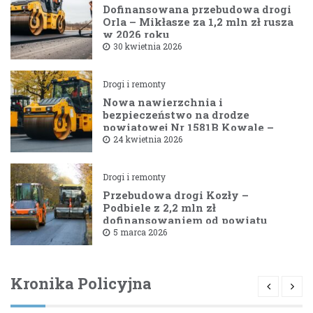
Dofinansowana przebudowa drogi
Orla – Mikłasze za 1,2 mln zł rusza
w 2026 roku
30 kwietnia 2026
Drogi i remonty
Nowa nawierzchnia i
bezpieczeństwo na drodze
powiatowej Nr 1581B Kowale –
Filipy
24 kwietnia 2026
Drogi i remonty
Przebudowa drogi Kozły –
Podbiele z 2,2 mln zł
dofinansowaniem od powiatu
bielskiego
5 marca 2026
Kronika Policyjna