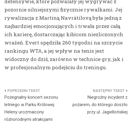
defensywie, które pozwalały jej wygrywać z
pozornie silniejszymi fizycznie rywalkami. Jej
rywalizacja z Martiną Navrátilovą była jedną z
najbardziej emocjonujących i trwała przez całą
ich karierę, dostarczając kibicom niezliczonych
wrażeń. Evert spędziła 260 tygodni na szczycie
rankingu WTA, a jej wpływ na tenis jest
widoczny do dziś, zarówno w technice gry, jak i
w profesjonalnym podejściu do treningu.
Nawigacja
Pożegnalny koncert sezonu
Niegroźny incydent z
wpisu
letniego w Parku Królowej
pożarem, do którego doszło
Heleny urozmaicony
przy ul. Jagiellońskiej
różnorodnymi atrakcjami