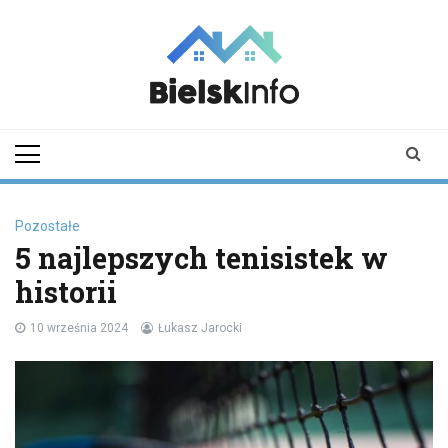
Skip
to
content
bielskinfo.pl
Najnowsze
Informacje z
Bielska
Podlaskiego i
okolic
Pozostałe
5 najlepszych tenisistek w
historii
10 września 2024
Łukasz Jarocki