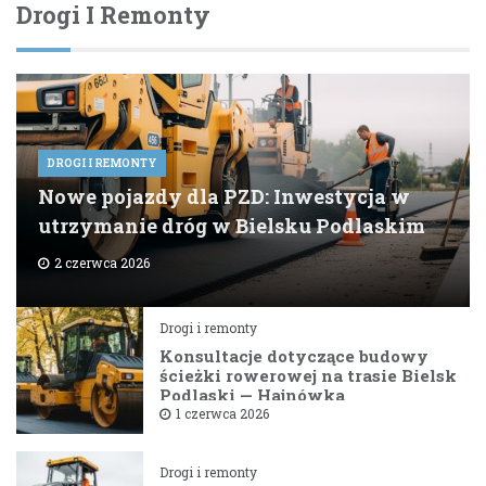
Drogi I Remonty
DROGI I REMONTY
Nowe pojazdy dla PZD: Inwestycja w
utrzymanie dróg w Bielsku Podlaskim
2 czerwca 2026
Drogi i remonty
Konsultacje dotyczące budowy
ścieżki rowerowej na trasie Bielsk
Podlaski — Hajnówka
1 czerwca 2026
Drogi i remonty