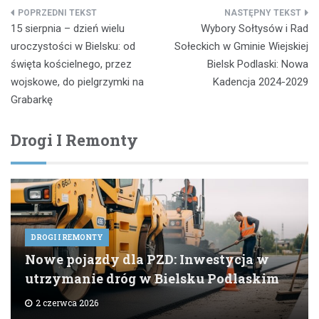
Nawigacja
15 sierpnia – dzień wielu
Wybory Sołtysów i Rad
wpisu
uroczystości w Bielsku: od
Sołeckich w Gminie Wiejskiej
święta kościelnego, przez
Bielsk Podlaski: Nowa
wojskowe, do pielgrzymki na
Kadencja 2024-2029
Grabarkę
Drogi I Remonty
DROGI I REMONTY
Nowe pojazdy dla PZD: Inwestycja w
utrzymanie dróg w Bielsku Podlaskim
2 czerwca 2026