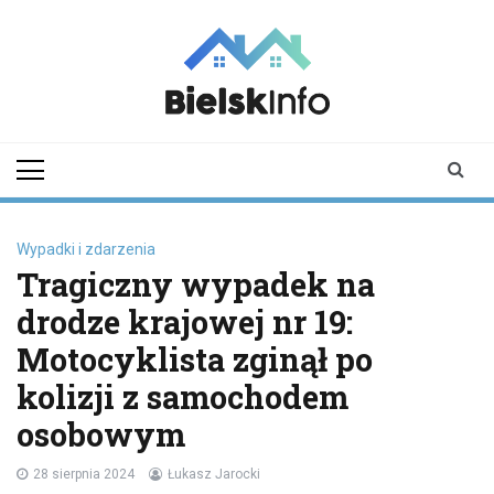
Skip
to
content
bielskinfo.pl
Najnowsze
Informacje z
Bielska
Podlaskiego i
okolic
Wypadki i zdarzenia
Tragiczny wypadek na
drodze krajowej nr 19:
Motocyklista zginął po
kolizji z samochodem
osobowym
28 sierpnia 2024
Łukasz Jarocki