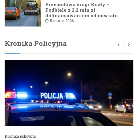
Przebudowa drogi Kozły –
Podbiele z 2,2 mln zł
dofinansowaniem od powiatu
bielskiego
5 marca 2026
Kronika Policyjna
Kronika policyjna