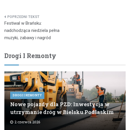
Nawigacja
Festiwal w Brańsku:
wpisu
nadchodząca niedziela pełna
muzyki, zabawy i nagród
Drogi I Remonty
DROGI I REMONTY
Nowe pojazdy dla PZD: Inwestycja w
utrzymanie dróg w Bielsku Podlaskim
2 czerwca 2026