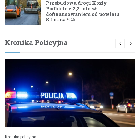
Przebudowa drogi Kozły –
Podbiele z 2,2 mln zł
dofinansowaniem od powiatu
bielskiego
5 marca 2026
Kronika Policyjna
Kronika policyjna