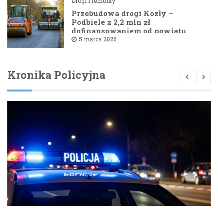
Drogi i remonty
Przebudowa drogi Kozły –
Podbiele z 2,2 mln zł
dofinansowaniem od powiatu
bielskiego
5 marca 2026
Kronika Policyjna