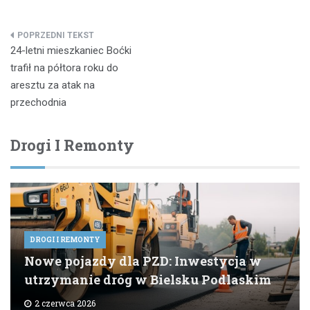
Nawigacja
24-letni mieszkaniec Boćki
wpisu
trafił na półtora roku do
aresztu za atak na
przechodnia
Drogi I Remonty
DROGI I REMONTY
Nowe pojazdy dla PZD: Inwestycja w
utrzymanie dróg w Bielsku Podlaskim
2 czerwca 2026