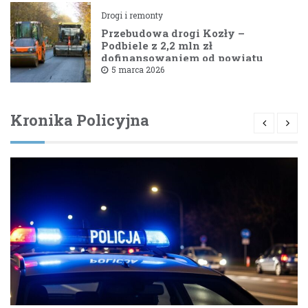
Drogi i remonty
Przebudowa drogi Kozły –
Podbiele z 2,2 mln zł
dofinansowaniem od powiatu
bielskiego
5 marca 2026
Kronika Policyjna