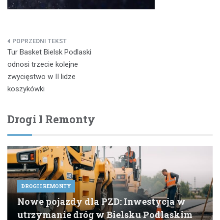
Nawigacja
Tur Basket Bielsk Podlaski
wpisu
odnosi trzecie kolejne
zwycięstwo w II lidze
koszykówki
Drogi I Remonty
DROGI I REMONTY
Nowe pojazdy dla PZD: Inwestycja w
utrzymanie dróg w Bielsku Podlaskim