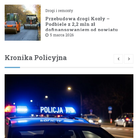
Drogi i remonty
Przebudowa drogi Kozły –
Podbiele z 2,2 mln zł
dofinansowaniem od powiatu
bielskiego
5 marca 2026
Kronika Policyjna