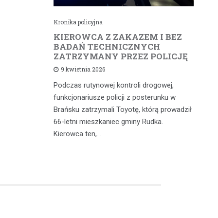
Kronika policyjna
Kr
cił
KIEROWCA Z ZAKAZEM I BEZ
6
rną
BADAŃ TECHNICZNYCH
4
ZATRZYMANY PRZEZ POLICJĘ
d
9 kwietnia 2026
Podczas rutynowej kontroli drogowej,
W 
iąż
funkcjonariusze policji z posterunku w
fu
 a
Brańsku zatrzymali Toyotę, którą prowadził
od
 głównych
66-letni mieszkaniec gminy Rudka.
mi
dniach w…
Kierowca ten,…
wy