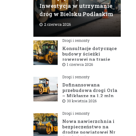
Inwestycja w utrzymanie
dróg w Bielsku Podlaskim
2 czerwca 2026
Drogi i remonty
Konsultacje dotyczące
budowy ścieżki
rowerowej na trasie
Bielsk Podlaski —
1 czerwca 2026
Hajnówka
Drogi i remonty
Dofinansowana
przebudowa drogi Orla
– Mikłasze za 1,2 mln
zł rusza w 2026 roku
30 kwietnia 2026
Drogi i remonty
Nowa nawierzchnia i
bezpieczeństwo na
drodze powiatowej Nr