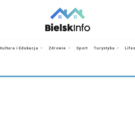
bielskinfo.pl
Najnowsze
Informacje z
Bielska
Kultura i Edukacja
Zdrowie
Sport
Turystyka
Life
Podlaskiego i
okolic