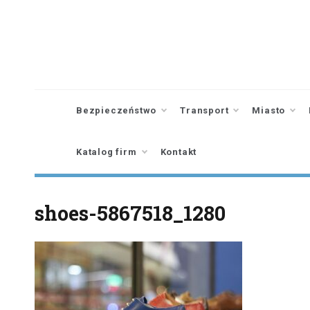
Skip
to
content
Bezpieczeństwo
Transport
Miasto
Katalog firm
Kontakt
shoes-5867518_1280