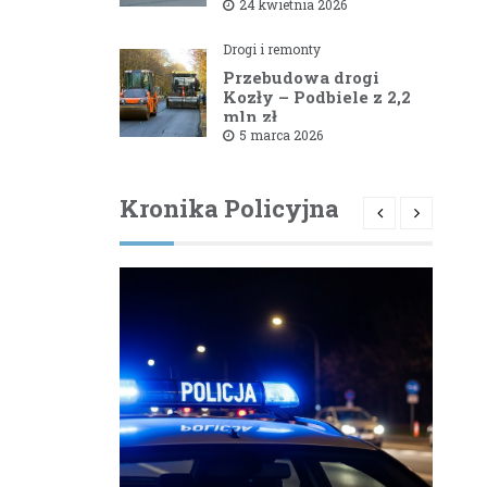
1581B Kowale – Filipy
24 kwietnia 2026
Drogi i remonty
Przebudowa drogi
Kozły – Podbiele z 2,2
mln zł
dofinansowaniem od
5 marca 2026
powiatu bielskiego
Kronika Policyjna