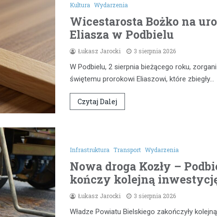
Kultura
Wydarzenia
Wicestarosta Bożko na uro
Eliasza w Podbielu
Łukasz Jarocki
3 sierpnia 2026
W Podbielu, 2 sierpnia bieżącego roku, zorg
świętemu prorokowi Eliaszowi, które zbiegły…
Czytaj Dalej
Infrastruktura
Transport
Wydarzenia
Nowa droga Kozły – Podbie
kończy kolejną inwestycj
Łukasz Jarocki
3 sierpnia 2026
Władze Powiatu Bielskiego zakończyły kolejną