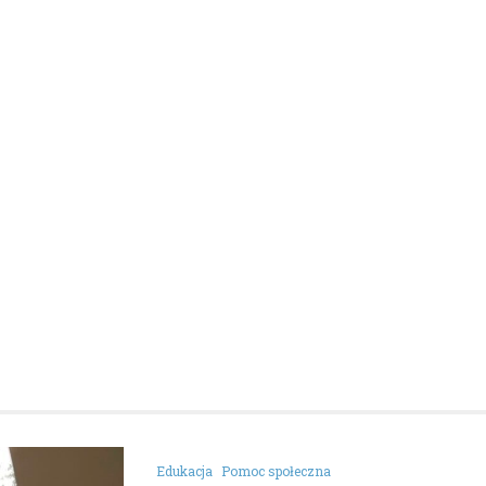
Kronika policyjna
Kierowca z Kalnicy stra
prawo jazdy za nadmie
prędkość w terenie
zabudowanym
1 kwietnia 2026
Bezpieczeństwo na drogach wc
pozostaje palącym problemem,
nadmierna prędkość to jeden z
czynników ryzyka. W ostatnich 
Edukacja
Pomoc społeczna