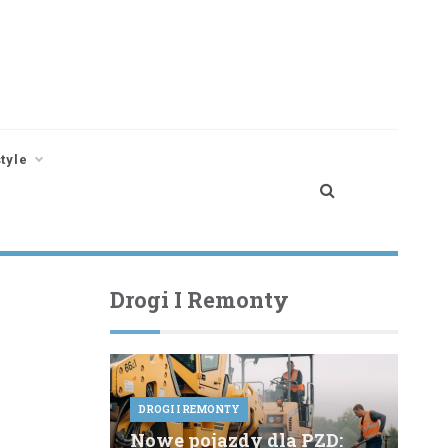
style
Drogi I Remonty
DROGI I REMONTY
Nowe pojazdy dla PZD: