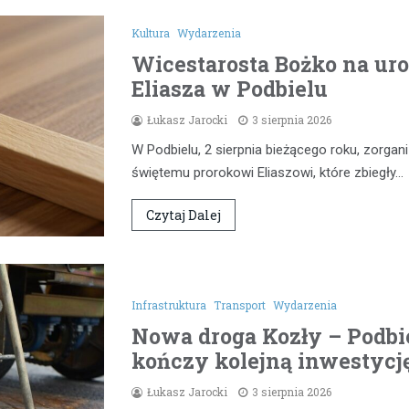
Kultura
Wydarzenia
Wicestarosta Bożko na uro
Eliasza w Podbielu
Łukasz Jarocki
3 sierpnia 2026
W Podbielu, 2 sierpnia bieżącego roku, zorg
świętemu prorokowi Eliaszowi, które zbiegły…
Czytaj Dalej
Infrastruktura
Transport
Wydarzenia
Nowa droga Kozły – Podbie
kończy kolejną inwestycj
Łukasz Jarocki
3 sierpnia 2026