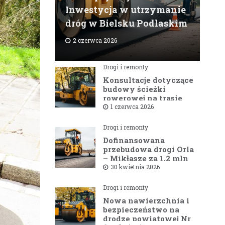
Inwestycja w utrzymanie
dróg w Bielsku Podlaskim
2 czerwca 2026
Drogi i remonty
Konsultacje dotyczące
budowy ścieżki
rowerowej na trasie
Bielsk Podlaski —
1 czerwca 2026
Hajnówka
Drogi i remonty
Dofinansowana
przebudowa drogi Orla
– Mikłasze za 1,2 mln
zł rusza w 2026 roku
30 kwietnia 2026
Drogi i remonty
Nowa nawierzchnia i
bezpieczeństwo na
drodze powiatowej Nr