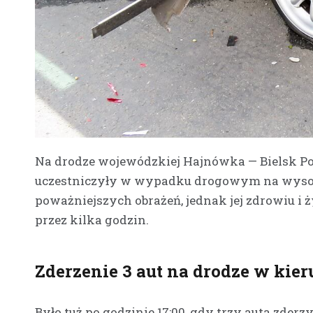
Na drodze wojewódzkiej Hajnówka — Bielsk Pod
uczestniczyły w wypadku drogowym na wysoko
poważniejszych obrażeń, jednak jej zdrowiu i 
przez kilka godzin.
Zderzenie 3 aut na drodze w kie
Było tuż po godzinie 17:00, gdy trzy auta zder