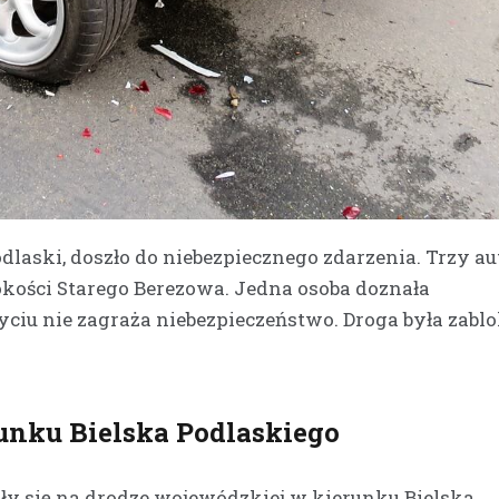
laski, doszło do niebezpiecznego zdarzenia. Trzy au
ści Starego Berezowa. Jedna osoba doznała
życiu nie zagraża niebezpieczeństwo. Droga była zab
runku Bielska Podlaskiego
zyły się na drodze wojewódzkiej w kierunku Bielska