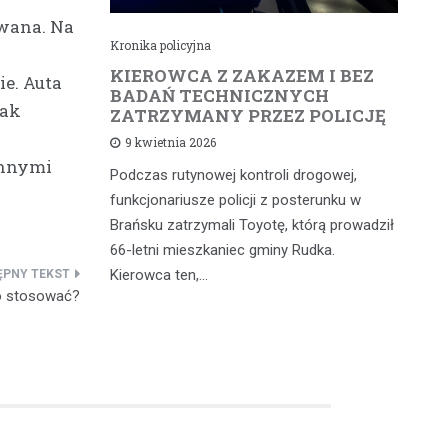
owana. Na
Kronika policyjna
Kr
cił
KIEROWCA Z ZAKAZEM I BEZ
6
e. Auta
rną
BADAŃ TECHNICZNYCH
4
tak
ZATRZYMANY PRZEZ POLICJĘ
d
9 kwietnia 2026
innymi
Podczas rutynowej kontroli drogowej,
W 
iąż
funkcjonariusze policji z posterunku w
fu
 a
Brańsku zatrzymali Toyotę, którą prowadził
od
 głównych
66-letni mieszkaniec gminy Rudka.
mi
dniach w…
Kierowca ten,…
wy
o stosować?