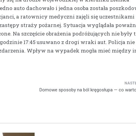
Jedno auto dachowało i jedna osoba została poszkod
Kronika policyjna
cjanci, a ratownicy medyczni zajęli się uczestnikami
Kierowca z Kalnicy stra
astępy straży pożarnej. Sytuacja wyglądała poważni
prawo jazdy za nadmie
cone. Na szczęście obrażenia podróżujących nie były 
prędkość w terenie
zabudowanym
dzinie 17:45 usuwano z drogi wraki aut. Policja nie
1 kwietnia 2026
zdarzenia. Wpływ na wypadek mogła mieć między 
Bezpieczeństwo na drogach wc
pozostaje palącym problemem,
nadmierna prędkość to jeden z
czynników ryzyka. W ostatnich 
Domowe sposoby na ból kręgosłupa — co wart