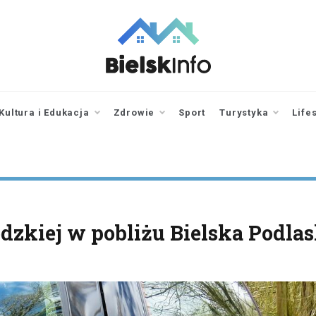
bielskinfo.pl
Najnowsze
Informacje z
Bielska
Kultura i Edukacja
Zdrowie
Sport
Turystyka
Life
Podlaskiego i
okolic
zkiej w pobliżu Bielska Podlas