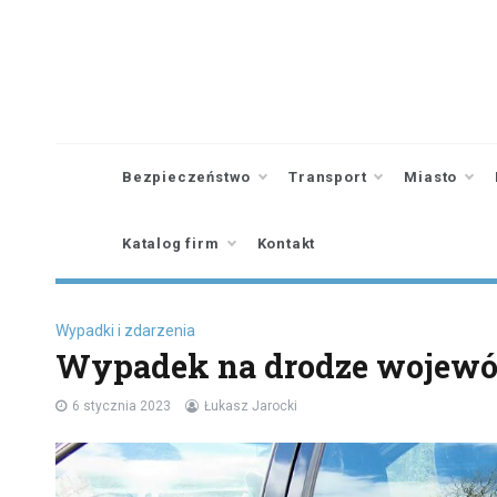
Skip
to
content
Bezpieczeństwo
Transport
Miasto
Katalog firm
Kontakt
Wypadki i zdarzenia
Wypadek na drodze wojewód
6 stycznia 2023
Łukasz Jarocki