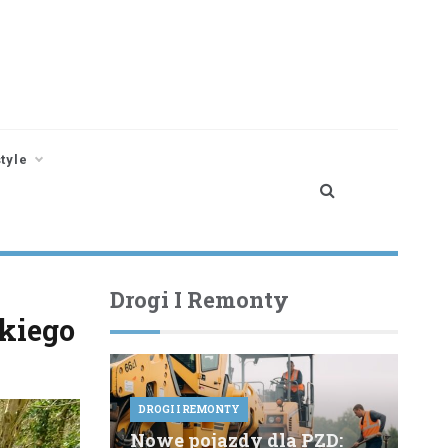
style
Drogi I Remonty
kiego
DROGI I REMONTY
Nowe pojazdy dla PZD: