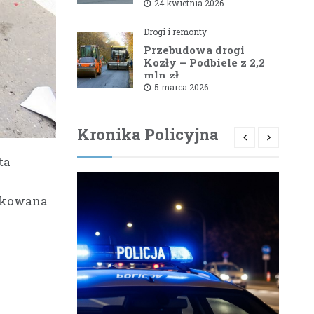
1581B Kowale – Filipy
24 kwietnia 2026
Drogi i remonty
Przebudowa drogi
Kozły – Podbiele z 2,2
mln zł
dofinansowaniem od
5 marca 2026
powiatu bielskiego
Kronika Policyjna
ta
lokowana