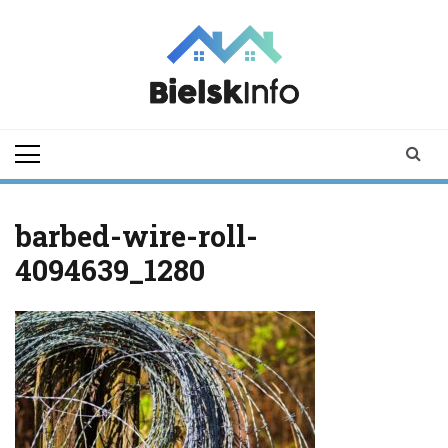
Skip
to
content
bielskinfo.pl
Najnowsze
Informacje z
Bielska
Podlaskiego i
okolic
barbed-wire-roll-
4094639_1280