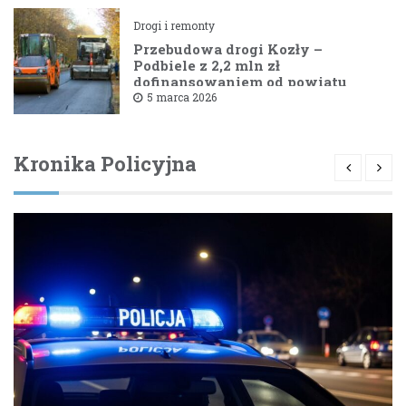
Drogi i remonty
Przebudowa drogi Kozły –
Podbiele z 2,2 mln zł
dofinansowaniem od powiatu
bielskiego
5 marca 2026
Kronika Policyjna