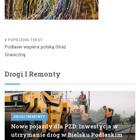
Nawigacja
Podlasie wspiera polską Straż
wpisu
Graniczną
Drogi I Remonty
DROGI I REMONTY
Nowe pojazdy dla PZD: Inwestycja w
utrzymanie dróg w Bielsku Podlaskim