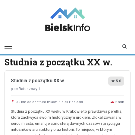
Skip
to
content
bielskinfo.pl
Najnowsze
Informacje z
Bielska
Podlaskiego i
Studnia z początku XX w.
okolic
Studnia z początku XX w.
★ 5.0
plac Ratuszowy 1
0.9 km od centrum miasta Bielsk Podlaski
2 min
Studnia z początku XX wieku w Krakowie to prawdziwa perełka,
która zachwyca swoim historycznym urokiem. Zlokalizowana w
sercu miasta, emanuje atmosferą dawnych czasów i przyciąga
miłośników architektury oraz historii. To miejsce, w którym