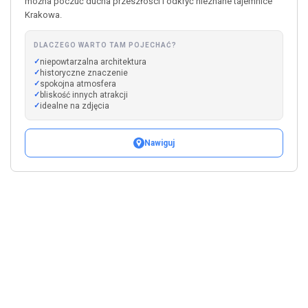
można poczuć ducha przeszłości i odkryć nieznane tajemnice
Krakowa.
DLACZEGO WARTO TAM POJECHAĆ?
niepowtarzalna architektura
historyczne znaczenie
spokojna atmosfera
bliskość innych atrakcji
idealne na zdjęcia
Nawiguj
Leaflet
|
©
OpenStreetMap
+
−