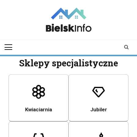
Skip
to
content
bielskinfo.pl
Najnowsze
Informacje z
Bielska
Podlaskiego i
Sklepy specjalistyczne
okolic
Kwiaciarnia
Jubiler