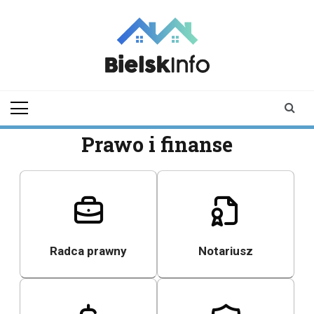
Skip
to
content
bielskinfo.pl
Najnowsze
Informacje z
Bielska
Podlaskiego i
Prawo i finanse
okolic
Radca prawny
Notariusz