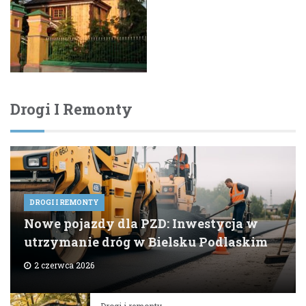
Drogi I Remonty
DROGI I REMONTY
Nowe pojazdy dla PZD: Inwestycja w
utrzymanie dróg w Bielsku Podlaskim
2 czerwca 2026
Drogi i remonty