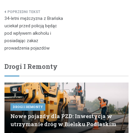
Nawigacja
34-letni mężczyzna z Brańska
wpisu
uciekał przed policją będąc
pod wpływem alkoholu i
posiadając zakaz
prowadzenia pojazdów
Drogi I Remonty
DROGI I REMONTY
Nowe pojazdy dla PZD: Inwestycja w
utrzymanie dróg w Bielsku Podlaskim