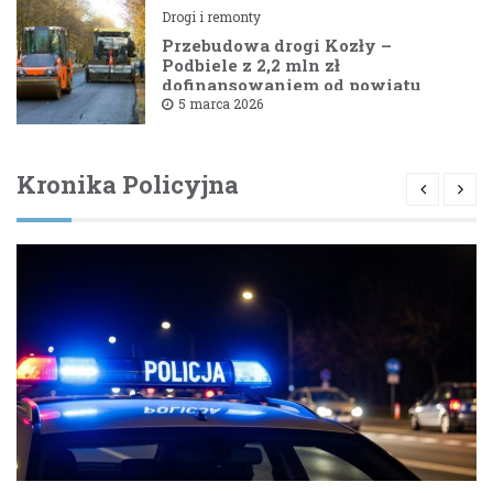
Drogi i remonty
Przebudowa drogi Kozły –
Podbiele z 2,2 mln zł
dofinansowaniem od powiatu
bielskiego
5 marca 2026
Kronika Policyjna