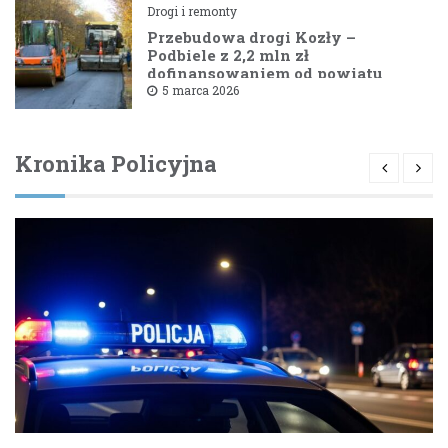
Drogi i remonty
Przebudowa drogi Kozły –
Podbiele z 2,2 mln zł
dofinansowaniem od powiatu
bielskiego
5 marca 2026
Kronika Policyjna