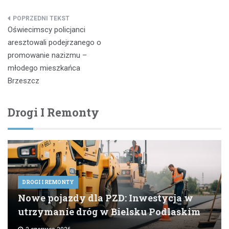
Nawigacja
Oświecimscy policjanci
wpisu
aresztowali podejrzanego o
promowanie nazizmu –
młodego mieszkańca
Brzeszcz
Drogi I Remonty
DROGI I REMONTY
Nowe pojazdy dla PZD: Inwestycja w
utrzymanie dróg w Bielsku Podlaskim