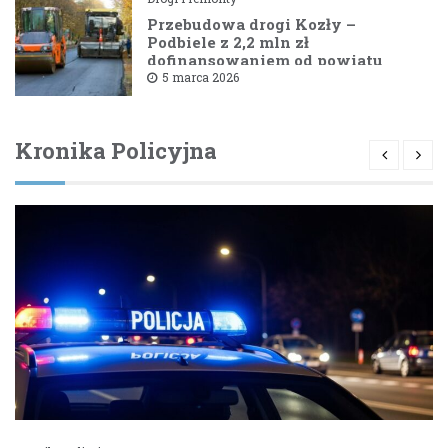
Przebudowa drogi Kozły –
Podbiele z 2,2 mln zł
dofinansowaniem od powiatu
bielskiego
5 marca 2026
Kronika Policyjna