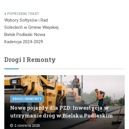
Nawigacja
Wybory Sołtysów i Rad
wpisu
Sołeckich w Gminie Wiejskiej
Bielsk Podlaski: Nowa
Kadencja 2024-2029
Drogi I Remonty
DROGI I REMONTY
Nowe pojazdy dla PZD: Inwestycja w
utrzymanie dróg w Bielsku Podlaskim
2 czerwca 2026