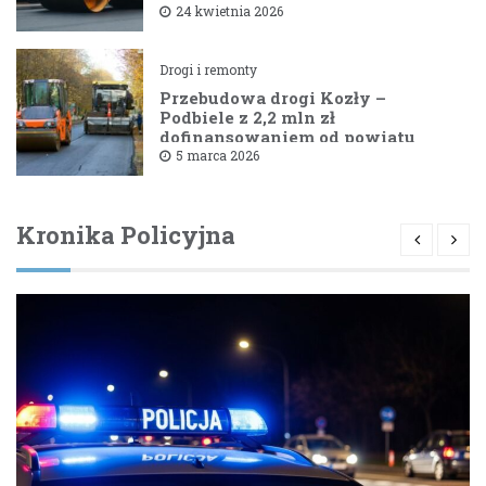
Filipy
24 kwietnia 2026
Drogi i remonty
Przebudowa drogi Kozły –
Podbiele z 2,2 mln zł
dofinansowaniem od powiatu
bielskiego
5 marca 2026
Kronika Policyjna