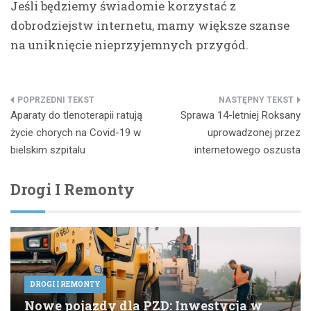
Jeśli będziemy świadomie korzystać z
dobrodziejstw internetu, mamy większe szanse
na uniknięcie nieprzyjemnych przygód.
Nawigacja
Aparaty do tlenoterapii ratują
Sprawa 14-letniej Roksany
wpisu
życie chorych na Covid-19 w
uprowadzonej przez
bielskim szpitalu
internetowego oszusta
Drogi I Remonty
DROGI I REMONTY
Nowe pojazdy dla PZD: Inwestycja w