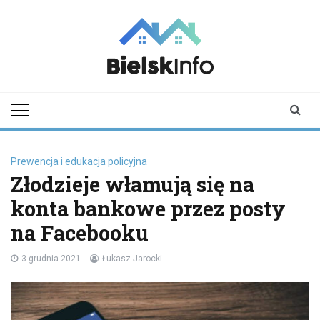
Skip
to
content
bielskinfo.pl
Najnowsze
Informacje z
Bielska
Podlaskiego i
okolic
Prewencja i edukacja policyjna
Złodzieje włamują się na
konta bankowe przez posty
na Facebooku
3 grudnia 2021
Łukasz Jarocki