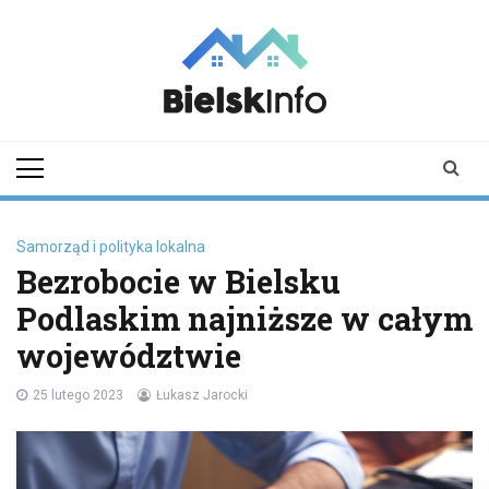
Skip
to
content
bielskinfo.pl
Najnowsze
Informacje z
Bielska
Podlaskiego i
okolic
Samorząd i polityka lokalna
Bezrobocie w Bielsku
Podlaskim najniższe w całym
województwie
25 lutego 2023
Łukasz Jarocki