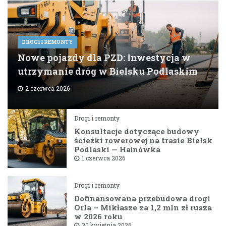
DROGI I REMONTY
Nowe pojazdy dla PZD: Inwestycja w
utrzymanie dróg w Bielsku Podlaskim
2 czerwca 2026
Drogi i remonty
Konsultacje dotyczące budowy
ścieżki rowerowej na trasie Bielsk
Podlaski — Hajnówka
1 czerwca 2026
Drogi i remonty
Dofinansowana przebudowa drogi
Orla – Mikłasze za 1,2 mln zł rusza
w 2026 roku
30 kwietnia 2026