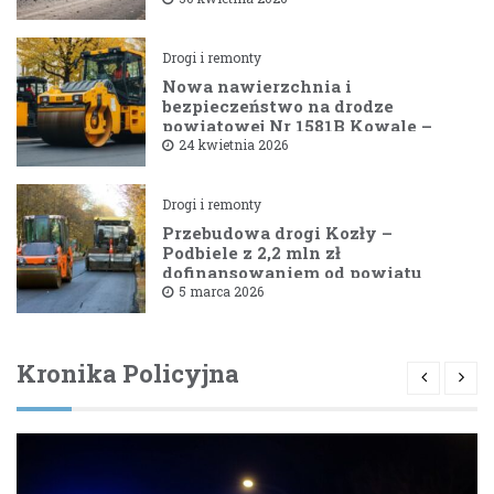
Drogi i remonty
Nowa nawierzchnia i
bezpieczeństwo na drodze
powiatowej Nr 1581B Kowale –
Filipy
24 kwietnia 2026
Drogi i remonty
Przebudowa drogi Kozły –
Podbiele z 2,2 mln zł
dofinansowaniem od powiatu
bielskiego
5 marca 2026
Kronika Policyjna