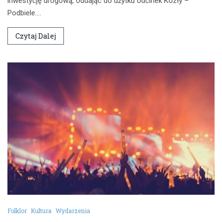
inwestycję drogową, oddając do użytku odcinek Kozły –
Podbiele.…
Czytaj Dalej
Folklor
Kultura
Wydarzenia